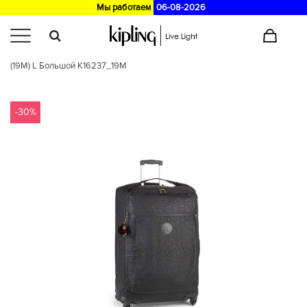
Мы работаем
06-08-2026
Главная
>
Каталог
/
Багаж
/
Чемодан Kipling DARCEY L Black Scale Emb
(19M) L Большой K16237_19M
-30%