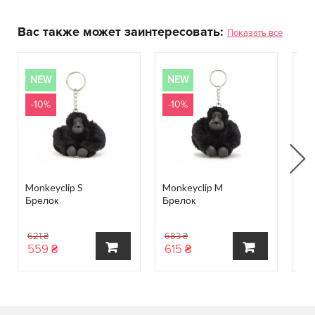
Вас также может заинтересовать:
Показать все
NEW
NEW
N
-10%
-10%
-1
Monkeyclip S
Monkeyclip M
MO
Брелок
Брелок
Бр
621 ₴
683 ₴
55
559 ₴
615 ₴
50