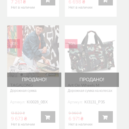
7 261 ₴
6 698 ₴
Нет в наличии
Нет в наличии
В
В
КОРЗИНУ
КОРЗИНУ
-30%
-30%
ПРОДАНО!
ПРОДАНО!
TAGALONG
Art On Wheels M
Дорожная сумка
Дорожная сумка на колесах
Артикул:
KI0028_0BX
Артикул:
KI3131_P35
13 820 ₴
9 960 ₴
9 673 ₴
6 971 ₴
Нет в наличии
Нет в наличии