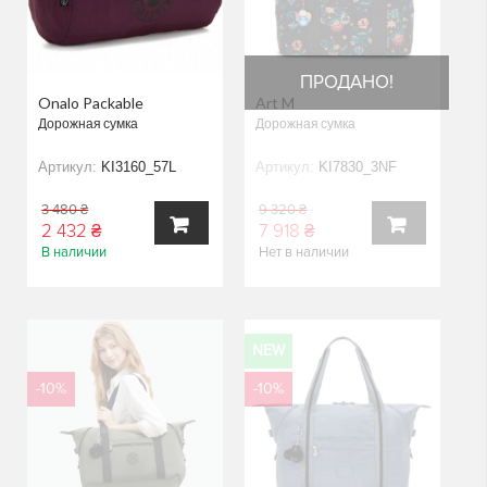
ПРОДАНО!
Onalo Packable
Art M
Дорожная сумка
Дорожная сумка
Артикул:
KI3160_57L
Артикул:
KI7830_3NF
3 480 ₴
9 320 ₴
2 432 ₴
7 918 ₴
В наличии
Нет в наличии
В
В
КОРЗИНУ
КОРЗИНУ
NEW
-10%
-10%