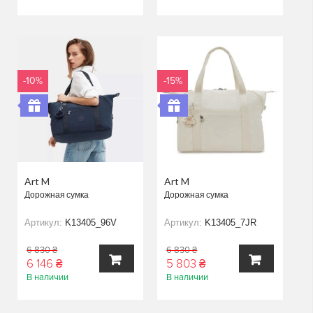
В
В
КОРЗИНУ
КОРЗИНУ
-10%
-15%
Art M
Art M
Дорожная сумка
Дорожная сумка
Артикул:
K13405_96V
Артикул:
K13405_7JR
6 830 ₴
6 830 ₴
6 146 ₴
5 803 ₴
В наличии
В наличии
В
В