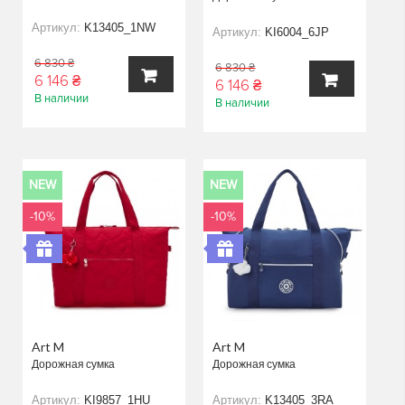
Артикул:
K13405_1NW
Артикул:
KI6004_6JP
6 830 ₴
6 830 ₴
6 146 ₴
6 146 ₴
В наличии
В наличии
В
В
КОРЗИНУ
КОРЗИНУ
NEW
NEW
-10%
-10%
Art M
Art M
Дорожная сумка
Дорожная сумка
Артикул:
KI9857_1HU
Артикул:
K13405_3RA