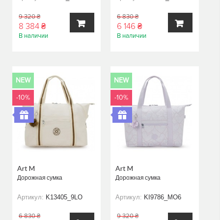
9 320 ₴
6 830 ₴
8 384 ₴
6 146 ₴
В наличии
В наличии
В
В
КОРЗИНУ
КОРЗИНУ
NEW
NEW
-10%
-10%
Art M
Art M
Дорожная сумка
Дорожная сумка
Артикул:
K13405_9LO
Артикул:
KI9786_MO6
6 830 ₴
9 320 ₴