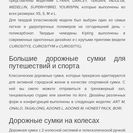
представлены моделями
CYRAH, DARCEY, TEAGAN, INDULGE,
MEDELLIN, SUPERHYBRID, YOURISPIN
, которые выполнены во
всех размерах: XS, S, M и L.
Для твердой (пластиковой) модели был выбран один из самых
легких и ударопрочных полимеров на сегодняшний день –
поликарбонат. Твердые чемоданы Kipling выполнены в
современных однотонных дизайнах и с крутыми принтами (модели
CURIOSITYS, CURIOSITYM и CURIOSITYL
).
Большие дорожные сумки для
путешествий и спорта
Классические дорожные сумки, которые прекрасно адаптируются
для активной городской жизни в качестве спортивной сумки. С
ней вы смело можете отправиться в тренажерный зал,
танцевальную студию или занятие по йоге. Дизайны различных
форм и конфигураций выполнены в следующих моделях:
ART M,
ONALO, TAGALONG, ADONIS L, ADONIS M, HONEST PACK, BORI
.
Дорожные сумки на колесах
Дорожная сумка с 2-колесной системой и телескопической ручкой