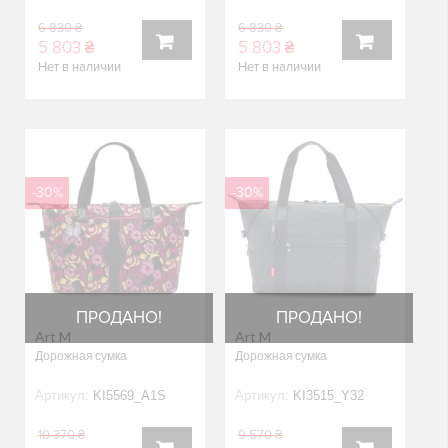
6 830 ₴
6 830 ₴
5 803 ₴
5 803 ₴
Нет в наличии
Нет в наличии
В
В
КОРЗИНУ
КОРЗИНУ
-30%
-30%
ПРОДАНО!
ПРОДАНО!
Art M
Art M
Дорожная сумка
Дорожная сумка
Артикул:
KI5569_A1S
Артикул:
KI3515_Y32
10 370 ₴
9 570 ₴