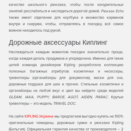
качестве школьного рюкзака, чтобы после изнурительных
занятий расслабиться и насладиться дорогой домой.
Рюкзак Echo
также имеет отделение для ноутбука и множество карманов
внутри и снаружи, чтобы, отправляясь в поездку, всё самое
важное находилось под рукой.
Дорожные аксессуары Киплинг
Наслаждаться каждым моментом поездки значительно проще,
когда каждая деталь продумана и упорядочена. Именно для таких
целей команда дизайнеров Kipling разработала коллекцию
полезных багажных атрибутов: косметички и несессеры,
тревеллеры (органайзеры для документов), маски для сна,
дорожные подушки для шеи и прочее. Стильные косметички и
органайзеры на любой вкус и цвет вы найдете среди моделей
GLEAM, IAKA, PUPPY, BAROE, AGOT, AIDEN, PARAC
. Крутые
тревеллеры – это модель
TRAVEL DOC
.
На сайте
KIPLING Украина
мы предлагаем выгодно купить на 100%
оригинальные чемоданы, дорожные сумки и рюкзаки Kipling
(Бельгия). Официальная гарантия качества от производителя – 2