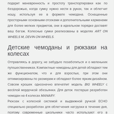
подарит маневренность и простоту транспортировки как по
бездорожью, когда сумку нужно нести в руках, так и облегчит
ношу, используя ее в формате чемодана. Оснащенные
просторными основными отсеками и дополнительными карманами
для более мелких предметов, они в идеальном порядке доставят
ваш багаж. Колесные сумки реализованы в моделях
ART ON
WHEELS M, DEVIN ON WHEELS
.
Детские чемоданы и рюкзаки на
колесах
Отправляясь в дорогу, не забудьте позаботиться и о маленьких
путешественниках. Компактные чемоданы для детей обладают тем
же функционалом, что и для взрослых, при этом они
оптимизированы по размерам и обладают более ярким дизайном.
Совсем крошек однозначно впечатлит модель
BIG WHEELY
с
весёлой мордочкой обезьянки. Для деток постарше разработан
чемодан на 4 колесах
MANARY
.
Рюкзак с колесной системой и выдвижной ручкой ECHO
специально разработан для облегчения нагрузки в течение дня,
поэтому современные школьники часто используют его в