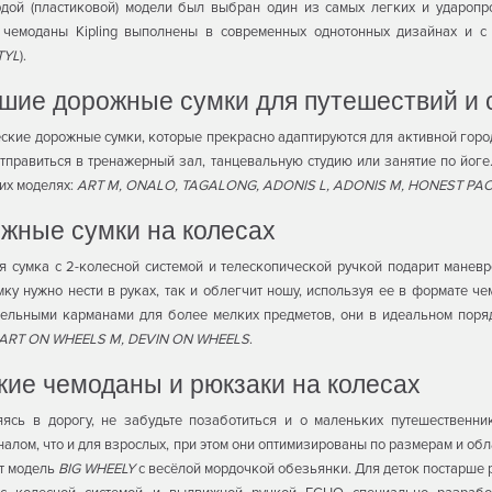
рдой (пластиковой) модели был выбран один из самых легких и ударопр
 чемоданы Kipling выполнены в современных однотонных дизайнах и с
TYL
).
шие дорожные сумки для путешествий и 
ские дорожные сумки, которые прекрасно адаптируются для активной город
тправиться в тренажерный зал, танцевальную студию или занятие по йо
их моделях:
ART M, ONALO, TAGALONG, ADONIS L, ADONIS M, HONEST PAC
жные сумки на колесах
 сумка с 2-колесной системой и телескопической ручкой подарит маневр
мку нужно нести в руках, так и облегчит ношу, используя ее в формате 
ельными карманами для более мелких предметов, они в идеальном поря
ART ON WHEELS M, DEVIN ON WHEELS
.
кие чемоданы и рюкзаки на колесах
яясь в дорогу, не забудьте позаботиться и о маленьких путешественн
алом, что и для взрослых, при этом они оптимизированы по размерам и о
т модель
BIG WHEELY
с весёлой мордочкой обезьянки. Для деток постарше 