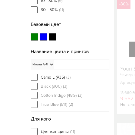
10 - 30%
(9)
-30%
30 - 50%
(11)
Базовый цвет
Название цвета и принтов
Youri 
Чемодан
Camo L (P35)
(3)
Артикул
Black (900)
(3)
13 660 ₴
Cotton Indigo (48G)
(3)
9 562
True Blue (511)
(2)
Нет в н
Для кого
Для женщины
(11)