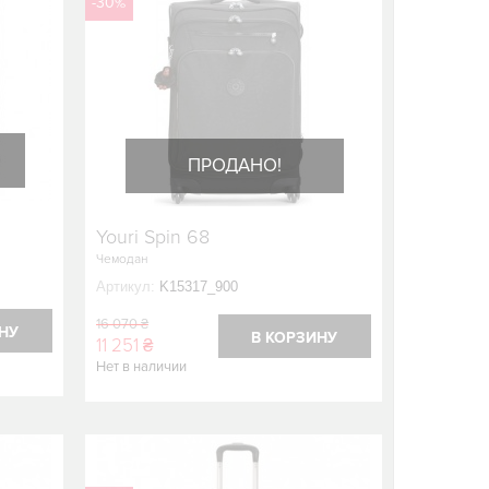
-30%
ПРОДАНО!
Youri Spin 68
Чемодан
Артикул:
K15317_900
16 070 ₴
НУ
В КОРЗИНУ
11 251 ₴
Нет в наличии