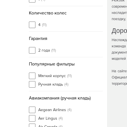
Рюкзак 
совреме
Количество колес
насладит
поездку,
4
(11)
Доро
Гарантия
Наслажд
команда 
2 года
(11)
документ
моделей
Популярные фильтры
На сайт
Мягкий корпус
(11)
Официал
территор
Ручная кладь
(4)
Авиакомпания (ручная кладь)
Aegean Airlines
(4)
Aer Lingus
(4)
Air Canada
(4)