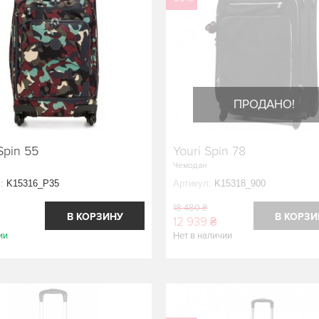
ПРОДАНО!
Spin 55
Youri Spin 78
Чемодан
:
K15316_P35
Артикул:
K15318_900
18 480 ₴
В КОРЗИНУ
В КОРЗИ
12 939 ₴
ии
Нет в наличии