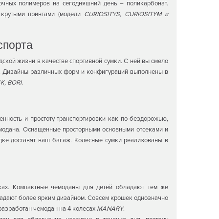
очных полимеров на сегодняшний день – поликарбонат.
 крутыми принтами (модели
CURIOSITYS, CURIOSITYM и
спорта
ской жизни в качестве спортивной сумки. С ней вы смело
ге. Дизайны различных форм и конфигураций выполнены в
K, BORI
.
енность и простоту транспортировки как по бездорожью,
чемодана. Оснащенные просторными основными отсеками и
дке доставят ваш багаж. Колесные сумки реализованы в
иках. Компактные чемоданы для детей обладают тем же
бладают более ярким дизайном. Совсем крошек однозначно
разработан чемодан на 4 колесах
MANARY
.