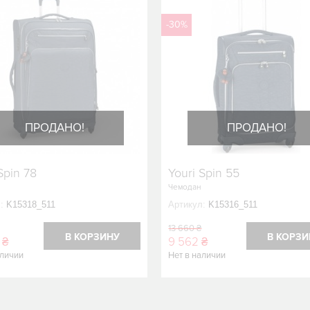
-30%
ПРОДАНО!
ПРОДАНО!
Spin 78
Youri Spin 55
Чемодан
:
K15318_511
Артикул:
K15316_511
13 660 ₴
В КОРЗИНУ
В КОРЗИ
 ₴
9 562 ₴
аличии
Нет в наличии