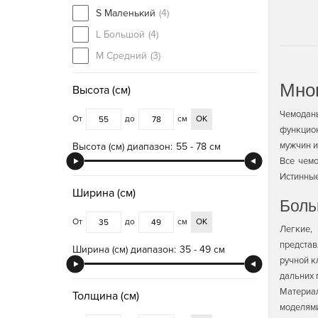
S Маленький
(4)
L Большой
(4)
M Средний
(3)
Мно
Высота (см)
Чемодан
От
до
см
ОК
функцион
мужчин и
Высота (см) диапазон:
55 - 78 см
Все чемо
Истинные
Ширина (см)
Боль
От
до
см
ОК
Легкие,
представ
Ширина (см) диапазон:
35 - 49 см
ручной к
дальних 
Материал
Толщина (см)
моделям