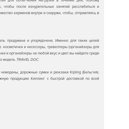
ан для облегчения нагрузки в течение дня, поэтому
, чтобы после изнурительных занятий расслабиться и
ожество карманов внутри и снаружи, чтобы, отправляясь в
аль продумана и упорядочена. Именно для таких целей
: косметички и несессеры, тревеллеры (органайзеры для
чки и органайзеры на любой вкус и цвет вы найдете среди
то модель
TRAVEL DOC
.
емоданы, дорожные сумки и рюкзаки Kipling (Бельгия).
ожную продукцию Киплинг с быстрой доставкой по всей