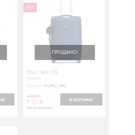
-40%
ПРОДАНО!
Youri Spin 55
Чемодан
Артикул:
K11852_48G
13 890 ₴
НУ
В КОРЗИНУ
8 333 ₴
Нет в наличии