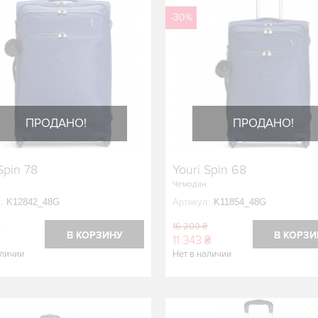
-30%
ПРОДАНО!
ПРОДАНО!
Spin 78
Youri Spin 68
Чемодан
:
K12842_48G
Артикул:
K11854_48G
₴
16 200 ₴
В КОРЗИНУ
В КОРЗИ
11 343 ₴
аличии
Нет в наличии