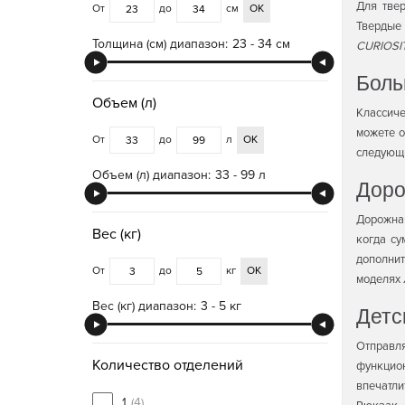
Для тве
От
до
см
ОК
Твердые
Толщина (см) диапазон:
23 - 34 см
CURIOSI
Боль
Объем (л)
Классиче
можете о
От
до
л
ОК
следующ
Объем (л) диапазон:
33 - 99 л
Доро
Дорожная
Вес (кг)
когда су
дополнит
От
до
кг
ОК
моделях
Вес (кг) диапазон:
3 - 5 кг
Детс
Отправл
Количество отделений
функцион
впечатли
1
(4)