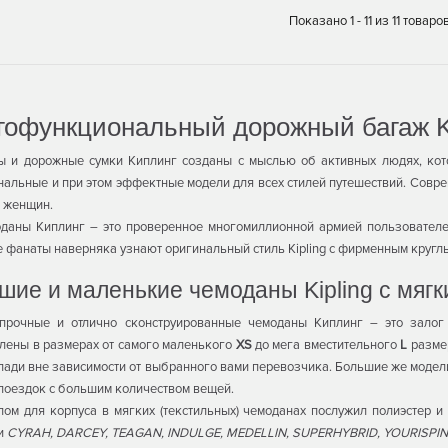
Показано 1 - 11 из 11 товаро
гофункциональный дорожный багаж K
ы и дорожные сумки Киплинг созданы с мыслью об активных людях, кот
альные и при этом эффектные модели для всех стилей путешествий. Совре
 женщин.
даны Киплинг – это проверенное многомиллионной армией пользователе
 фанаты наверняка узнают оригинальный стиль Kipling с фирменным кругл
шие и маленькие чемоданы Kipling с мяг
 прочные и отлично сконструированные чемоданы Киплинг – это зало
лены в размерах от самого маленького
XS
до мега вместительного
L
размер
лади вне зависимости от выбранного вами перевозчика. Большие же модели
поездок с большим количеством вещей.
ом для корпуса в мягких (текстильных) чемоданах послужил полиэстер и
и
CYRAH, DARCEY, TEAGAN, INDULGE, MEDELLIN, SUPERHYBRID, YOURISPI