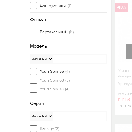
Для мужчины
(11)
-40%
Формат
Вертикальный
(11)
Модель
Youri 
Youri Spin 55
(4)
Чемодан
Youri Spin 68
(3)
Артикул
Youri Spin 78
(4)
18 520 
11 111 ₴
Серия
Нет в н
Basic
(+72)