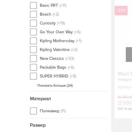
Basic PRT
(+11)
-30%
Beach
(+2)
Curiosity
(+19)
Go Your Own Way
(+6)
Kipling Mothersday
(+1)
Kipling Valentine
(+2)
New Classics
(+33)
Packable Bags
(+6)
Youri 
SUPER HYBRID
(+9)
Чемодан
Показать больше (
24
)
Артикул
18 480 ₴
Материал
12 939
Нет в н
Полиамид
(11)
Размер