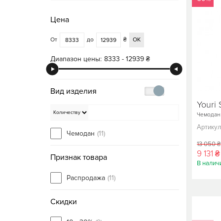
Цена
От
до
₴
ОК
Диапазон цены:
8333 - 12939 ₴
Вид изделия
Youri 
Чемодан
Артикул
Чемодан
(11)
13 050 ₴
9 131 ₴
Признак товара
В налич
Распродажа
(11)
Скидки