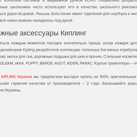
с колесной системой и выдвижной ручкой ECHO специально разработ
нные школьники часто используют его в качестве школьного рюкзака
ься дорогой домой.
Рюкзак Echo
также имеет отделение для ноутбука и мн
 всё самое важное находилось под рукой.
жные аксессуары Киплинг
аться каждым моментом поездки значительно проще, когда каждая дет
дизайнеров Kipling разработала коллекцию полезных багажных атрибутов
ов), маски для сна, дорожные подушки для шеи и прочее. Стильные космети
GLEAM, IAKA, PUPPY, BAROE, AGOT, AIDEN, PARAC
. Крутые тревеллеры – э
е
KIPLING Украина
мы предлагаем выгодно купить на 100% оригинальные ч
ьная гарантия качества от производителя – 2 года. Заказывайте дор
ии Украины.