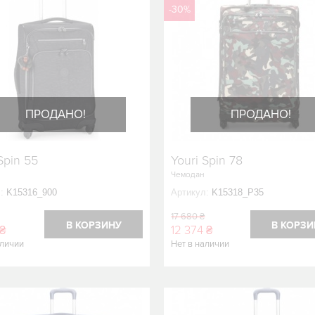
-30%
ПРОДАНО!
ПРОДАНО!
Spin 55
Youri Spin 78
Чемодан
:
K15316_900
Артикул:
K15318_P35
17 680 ₴
В КОРЗИНУ
В КОРЗИ
 ₴
12 374 ₴
аличии
Нет в наличии