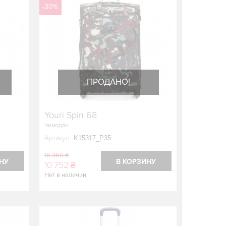
-30%
ПРОДАНО!
Youri Spin 68
Чемодан
Артикул:
K15317_P35
15 360 ₴
НУ
В КОРЗИНУ
10 752 ₴
Нет в наличии