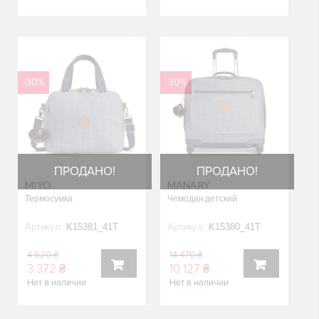
В
В
КОРЗИНУ
КОРЗИНУ
-30%
-30%
ПРОДАНО!
ПРОДАНО!
MIYO
MANARY
Термосумка
Чемодан детский
Артикул:
K15381_41T
Артикул:
K15380_41T
4 820 ₴
14 470 ₴
3 372 ₴
10 127 ₴
Нет в наличии
Нет в наличии
В
В