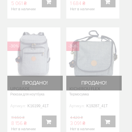
5 061 ₴
1 684 ₴
Нет в наличии
Нет в наличии
В
В
КОРЗИНУ
КОРЗИНУ
-30%
-30%
ПРОДАНО!
ПРОДАНО!
UPGRADE
KICHIROU FLEX
Рюкзак для ноутбука
Термосумка
Артикул:
K16199_41T
Артикул:
K19287_41T
11 650 ₴
4 420 ₴
8 156 ₴
3 091 ₴
Нет в наличии
Нет в наличии