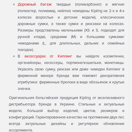
Дорожный багаж
: твердые (поликарбонат) и мягкие
(полиэстер, полиамид, нейлон) чемоданы Kipling на 2-х и 4-х
колесах (взрослые и детские модели), классические
дорожные сумки, а также сумки и рюкзаки на колесах.
Размеры представлены маленькими (XS и S, подходят для
ручной клади), средними (М) и большими сумками/
чемоданами (L, для длительных, дальних и семейных
поездок).
В
аксессуарах от Киплинг
вы найдете косметички,
органайзеры, несессеры, портмоне/кошельки, монетницы.
Украсить свою сумку, рюкзак или даже чемодан Киплинг в
фирменной манере бренда вам поможет декоративная
атрибутика: фирменные брелоки в виде обезьянок и крутые
значки.
Оригинальная бельгийская продукция Kipling от эксклюзивного
дистрибьютора бренда в Украине. Стильные и актуальные
модели, большой выбор изделий, цветов, размеров и
конфигураций. Гарантированное качество на протяжении двух лет,
всегда актуальные дизайны и регулярное обновление
ассортимента.