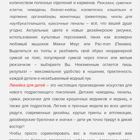
количеством полезных отделений и карманов.
Рюкзаки, сумочки-
клатчи, чемоданы, бизнес-кейсы, косметички, кошельки и
портмоне, органайзеры, монетницы, тревеллеры, чехлы для
ноутбука/планшета, красочные пеналы
– всё, что вашей душе
угодно. Актуальные цвета и новые дизайнерские рисунки,
использование культовых персонажей, таких как всемирно
любимый мышонок Микки Маус или Pac-man (Пакман).
Выделиться из толпы и разбавить свой образ неординарной
сумкой на пояс, популярной сумкой через плечо или милым
рюкзачком – выбираете Вы. Неизменным остается лишь
результат – максимальное удобство в ношении, практичность
каждой детали и незабываемый модный лук.
Линейка для детей
– это настоящее произведение искусства для
нового подрастающего поколения. Детские чемоданы, пеналы,
сумки, рюкзачки для совсем крошечных модников и модниц, а
также для подростков. Легкие и прочные модели во всех цветах
радуги, современные дизайны, крутые принты и аппликации,
дизайнерские брелочки и значки – дети уж точно придут в дикий
восторг!
Чтобы просто сориентировать вас в поисках нужной вам