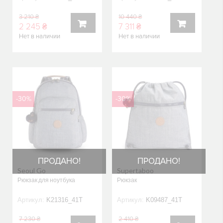
3 210 ₴
10 440 ₴
2 245 ₴
7 311 ₴
Нет в наличии
Нет в наличии
В
В
КОРЗИНУ
КОРЗИНУ
-30%
-30%
ПРОДАНО!
ПРОДАНО!
Seoul Go
Supertaboo
Рюкзак для ноутбука
Рюкзак
Артикул:
K21316_41T
Артикул:
K09487_41T
7 230 ₴
2 410 ₴