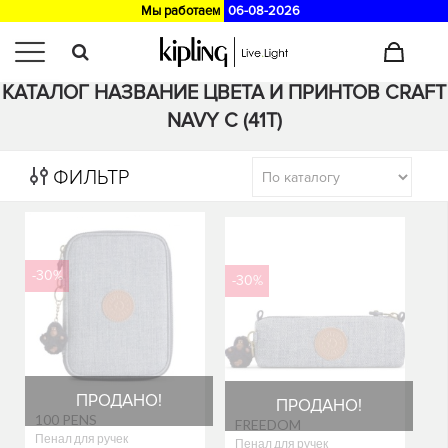
Мы работаем
06-08-2026
Главная
>
Каталог
КАТАЛОГ НАЗВАНИЕ ЦВЕТА И ПРИНТОВ CRAFT
NAVY C (41T)
ФИЛЬТР
-30%
-30%
ПРОДАНО!
ПРОДАНО!
100 PENS
FREEDOM
Пенал для ручек
Пенал для ручек