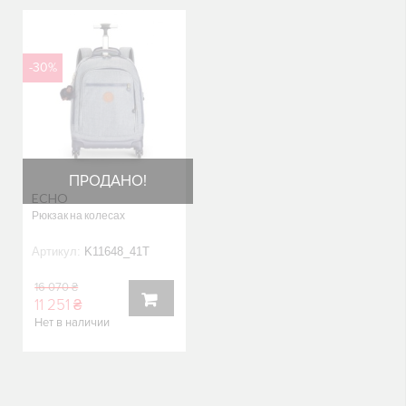
КОРЗИНУ
КОРЗИНУ
-30%
ПРОДАНО!
ECHO
Рюкзак на колесах
Артикул:
K11648_41T
16 070 ₴
11 251 ₴
Нет в наличии
В
КОРЗИНУ