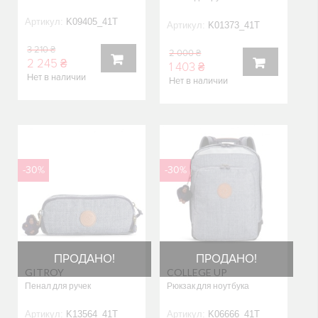
Артикул:
K09405_41T
Артикул:
K01373_41T
3 210 ₴
2 000 ₴
2 245 ₴
1 403 ₴
Нет в наличии
Нет в наличии
В
В
КОРЗИНУ
КОРЗИНУ
-30%
-30%
ПРОДАНО!
ПРОДАНО!
GITROY
COLLEGE UP
Пенал для ручек
Рюкзак для ноутбука
Артикул:
K13564_41T
Артикул:
K06666_41T