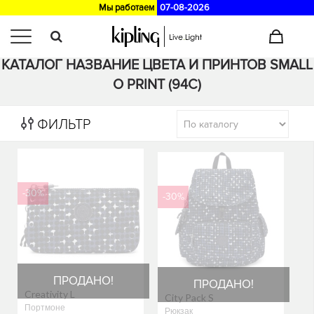
Мы работаем
07-08-2026
Главная
>
Каталог
КАТАЛОГ НАЗВАНИЕ ЦВЕТА И ПРИНТОВ SMALL
O PRINT (94C)
ФИЛЬТР
-30%
-30%
ПРОДАНО!
ПРОДАНО!
Creativity L
City Pack S
Портмоне
Рюкзак