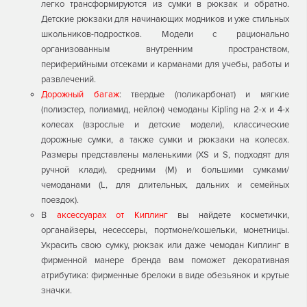
легко трансформируются из сумки в рюкзак и обратно.
Детские рюкзаки для начинающих модников и уже стильных
школьников-подростков. Модели с рационально
организованным внутренним пространством,
периферийными отсеками и карманами для учебы, работы и
развлечений.
Дорожный багаж
: твердые (поликарбонат) и мягкие
(полиэстер, полиамид, нейлон) чемоданы Kipling на 2-х и 4-х
колесах (взрослые и детские модели), классические
дорожные сумки, а также сумки и рюкзаки на колесах.
Размеры представлены маленькими (XS и S, подходят для
ручной клади), средними (М) и большими сумками/
чемоданами (L, для длительных, дальних и семейных
поездок).
В
аксессуарах от Киплинг
вы найдете косметички,
органайзеры, несессеры, портмоне/кошельки, монетницы.
Украсить свою сумку, рюкзак или даже чемодан Киплинг в
фирменной манере бренда вам поможет декоративная
атрибутика: фирменные брелоки в виде обезьянок и крутые
значки.