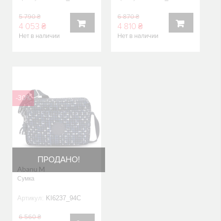
5 790 ₴
6 870 ₴
4 053 ₴
4 810 ₴
Нет в наличии
Нет в наличии
В
В
КОРЗИНУ
КОРЗИНУ
-30%
ПРОДАНО!
Abanu M
Сумка
Артикул:
KI6237_94C
6 560 ₴