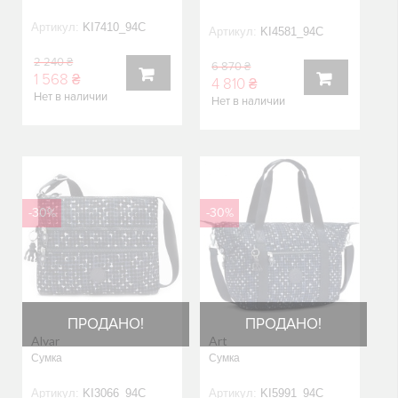
Артикул:
KI7410_94C
Артикул:
KI4581_94C
2 240 ₴
6 870 ₴
1 568 ₴
4 810 ₴
Нет в наличии
Нет в наличии
В
В
КОРЗИНУ
КОРЗИНУ
-30%
-30%
ПРОДАНО!
ПРОДАНО!
Alvar
Art
Сумка
Сумка
Артикул:
KI3066_94C
Артикул:
KI5991_94C