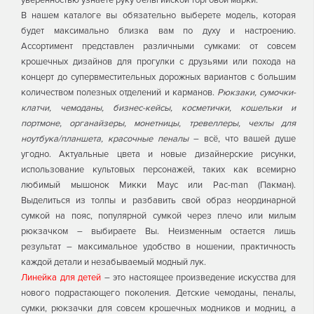
уверенностью узнаете руку бельгийской торговой марки.
В нашем каталоге вы обязательно выберете модель, которая
будет максимально близка вам по духу и настроению.
Ассортимент представлен различными сумками: от совсем
крошечных дизайнов для прогулки с друзьями или похода на
концерт до супервместительных дорожных вариантов с большим
количеством полезных отделений и карманов.
Рюкзаки, сумочки-
клатчи, чемоданы, бизнес-кейсы, косметички, кошельки и
портмоне, органайзеры, монетницы, тревеллеры, чехлы для
ноутбука/планшета, красочные пеналы
– всё, что вашей душе
угодно. Актуальные цвета и новые дизайнерские рисунки,
использование культовых персонажей, таких как всемирно
любимый мышонок Микки Маус или Pac-man (Пакман).
Выделиться из толпы и разбавить свой образ неординарной
сумкой на пояс, популярной сумкой через плечо или милым
рюкзачком – выбираете Вы. Неизменным остается лишь
результат – максимальное удобство в ношении, практичность
каждой детали и незабываемый модный лук.
Линейка для детей
– это настоящее произведение искусства для
нового подрастающего поколения. Детские чемоданы, пеналы,
сумки, рюкзачки для совсем крошечных модников и модниц, а