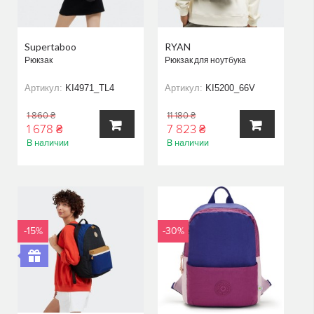
Supertaboo
RYAN
Рюкзак
Рюкзак для ноутбука
Артикул:
KI4971_TL4
Артикул:
KI5200_66V
1 860 ₴
11 180 ₴
1 678 ₴
7 823 ₴
В наличии
В наличии
В
В
КОРЗИНУ
КОРЗИНУ
-15%
-30%