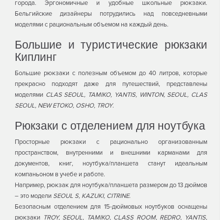
города. Эргономичные и удобные школьные рюкзаки.
Бельгийские дизайнеры потрудились над повседневными
моделями с рациональным объемом на каждый день.
Большие и туристические рюкзаки
Киплинг
Большие рюкзаки с полезным объемом до 40 литров, которые
прекрасно подходят даже для путешествий, представлены
моделями
CLAS SEOUL, TAMIKO, YANTIS, WINTON, SEOUL, CLAS
SEOUL, NEW ETOKO, OSHO, TROY
.
Рюкзаки с отделением для ноутбука
Просторные рюкзаки с рационально организованным
пространством, внутренними и внешними карманами для
документов, книг, ноутбука/планшета станут идеальным
компаньоном в учебе и работе.
Например, рюкзак для ноутбука/планшета размером до 13 дюймов
– это модели
SEOUL S, KAZUKI, CITRINE
.
Безопасным отделением для 15-дюймовых ноутбуков оснащены
рюкзаки
TROY, SEOUL, TAMIKO, CLASS ROOM, REDRO, YANTIS,