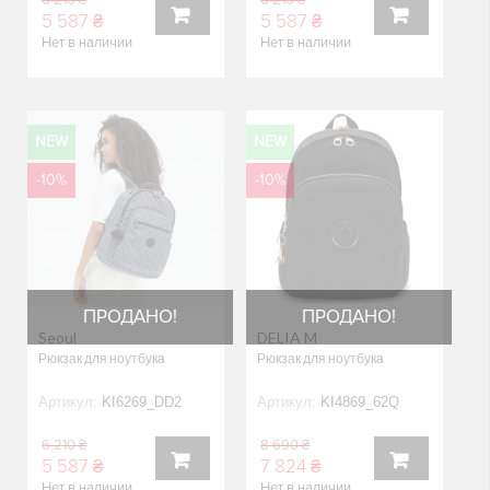
5 587 ₴
5 587 ₴
Нет в наличии
Нет в наличии
В
В
КОРЗИНУ
КОРЗИНУ
NEW
NEW
-10%
-10%
ПРОДАНО!
ПРОДАНО!
Seoul
DELIA M
Рюкзак для ноутбука
Рюкзак для ноутбука
Артикул:
KI6269_DD2
Артикул:
KI4869_62Q
6 210 ₴
8 690 ₴
5 587 ₴
7 824 ₴
Нет в наличии
Нет в наличии