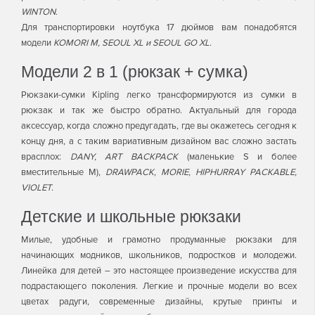
WINTON
.
Для транспортировки ноутбука 17 дюймов вам понадобятся
модели
KOMORI M, SEOUL XL и SEOUL GO XL
.
Модели 2 в 1 (рюкзак + сумка)
Рюкзаки-сумки Kipling легко трансформируются из сумки в
рюкзак и так же быстро обратно. Актуальный для города
аксессуар, когда сложно предугадать, где вы окажетесь сегодня к
концу дня, а с таким вариативным дизайном вас сложно застать
врасплох:
DANY, ART BACKPACK
(маленькие S и более
вместительные М),
DRAWPACK, MORIE, HIPHURRAY PACKABLE,
VIOLET
.
Детские и школьные рюкзаки
Милые, удобные и грамотно продуманные рюкзаки для
начинающих модников, школьников, подростков и молодежи.
Линейка для детей – это настоящее произведение искусства для
подрастающего поколения. Легкие и прочные модели во всех
цветах радуги, современные дизайны, крутые принты и