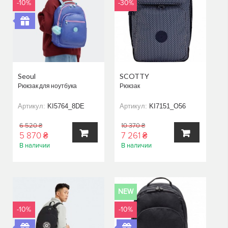
-10%
-30%
Seoul
SCOTTY
Рюкзак для ноутбука
Рюкзак
Артикул:
KI5764_8DE
Артикул:
KI7151_O56
6 520 ₴
10 370 ₴
5 870 ₴
7 261 ₴
В наличии
В наличии
В
В
КОРЗИНУ
КОРЗИНУ
NEW
-10%
-10%