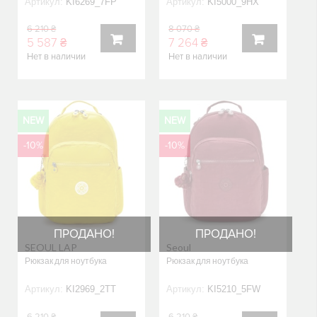
Артикул:
KI6269_7FP
Артикул:
KI5000_9HX
6 210 ₴
8 070 ₴
5 587 ₴
7 264 ₴
Нет в наличии
Нет в наличии
В
В
КОРЗИНУ
КОРЗИНУ
NEW
NEW
-10%
-10%
ПРОДАНО!
ПРОДАНО!
SEOUL LAP
Seoul
Рюкзак для ноутбука
Рюкзак для ноутбука
Артикул:
KI2969_2TT
Артикул:
KI5210_5FW
6 210 ₴
6 210 ₴