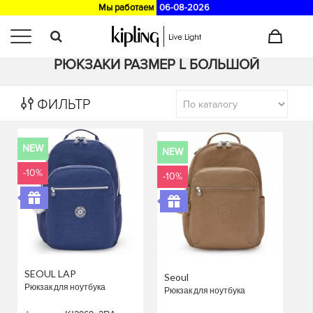
Мы работаем
06-08-2026
Главная
>
Каталог
/
Рюкзаки
РЮКЗАКИ РАЗМЕР L БОЛЬШОЙ
ФИЛЬТР
NEW
NEW
-10%
-10%
SEOUL LAP
Seoul
Рюкзак для ноутбука
Рюкзак для ноутбука