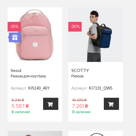
КОРЗИНУ
КОРЗИНУ
-10%
-30%
Seoul
SCOTTY
Рюкзак для ноутбука
Рюкзак
Артикул:
KI5140_46Y
Артикул:
KI7131_QW5
6 210 ₴
10 370 ₴
5 587 ₴
7 261 ₴
В наличии
В наличии
В
В
КОРЗИНУ
КОРЗИНУ