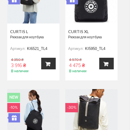
CURTIS L
CURTIS XL
Рюкзак для ноутбука
Рюкзак для ноутбука
Артикул:
KI6521_TL4
Артикул:
KI5950_TL4
4 350 ₴
4 970 ₴
3 916 ₴
4 475 ₴
В наличии
В наличии
В
В
КОРЗИНУ
КОРЗИНУ
NEW
-10%
-30%