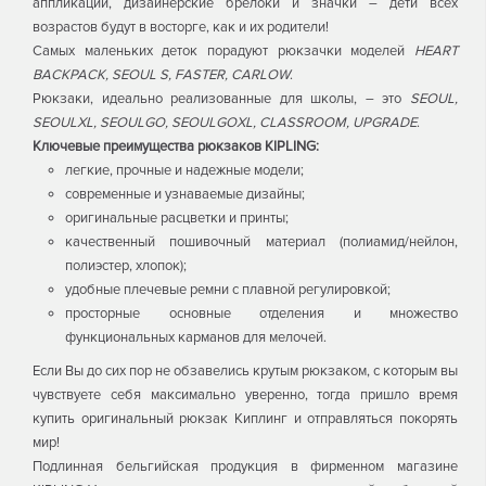
аппликации, дизайнерские брелоки и значки – дети всех
возрастов будут в восторге, как и их родители!
Самых маленьких деток порадуют рюкзачки моделей
HEART
BACKPACK, SEOUL S, FASTER, CARLOW
.
Рюкзаки, идеально реализованные для школы, – это
SEOUL,
SEOULXL, SEOULGO, SEOULGOXL, CLASSROOM, UPGRADE
.
Ключевые преимущества рюкзаков KIPLING:
легкие, прочные и надежные модели;
современные и узнаваемые дизайны;
оригинальные расцветки и принты;
качественный пошивочный материал (полиамид/нейлон,
полиэстер, хлопок);
удобные плечевые ремни с плавной регулировкой;
просторные основные отделения и множество
функциональных карманов для мелочей.
Если Вы до сих пор не обзавелись крутым рюкзаком, с которым вы
чувствуете себя максимально уверенно, тогда пришло время
купить оригинальный рюкзак Киплинг и отправляться покорять
мир!
Подлинная бельгийская продукция в фирменном магазине