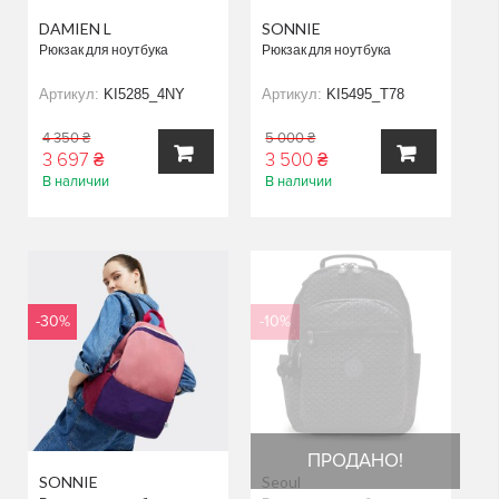
DAMIEN L
SONNIE
Рюкзак для ноутбука
Рюкзак для ноутбука
Артикул:
KI5285_4NY
Артикул:
KI5495_T78
4 350 ₴
5 000 ₴
3 697 ₴
3 500 ₴
В наличии
В наличии
В
В
КОРЗИНУ
КОРЗИНУ
-30%
-10%
ПРОДАНО!
SONNIE
Seoul