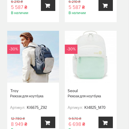
6 210 ₴
6 210 ₴
5 587 ₴
5 587 ₴
В наличии
В наличии
В
В
КОРЗИНУ
КОРЗИНУ
-30%
-30%
Troy
Seoul
Рюкзак для ноутбука
Рюкзак для ноутбука
Артикул:
KI6675_Z92
Артикул:
KI4825_M70
12 780 ₴
9 570 ₴
8 949 ₴
6 698 ₴