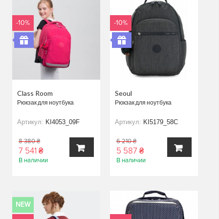
-10%
-10%
Class Room
Seoul
Рюкзак для ноутбука
Рюкзак для ноутбука
Артикул:
KI4053_09F
Артикул:
KI5179_58C
8 380 ₴
6 210 ₴
7 541 ₴
5 587 ₴
В наличии
В наличии
В
В
КОРЗИНУ
КОРЗИНУ
NEW