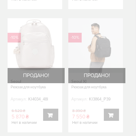
В
В
КОРЗИНУ
КОРЗИНУ
-10%
-10%
ПРОДАНО!
ПРОДАНО!
Seoul
Seoul Xl
Рюкзак для ноутбука
Рюкзак для ноутбука
Артикул:
KI4034_48I
Артикул:
KI3864_P39
6 520 ₴
8 390 ₴
5 870 ₴
7 550 ₴
Нет в наличии
Нет в наличии
В
В