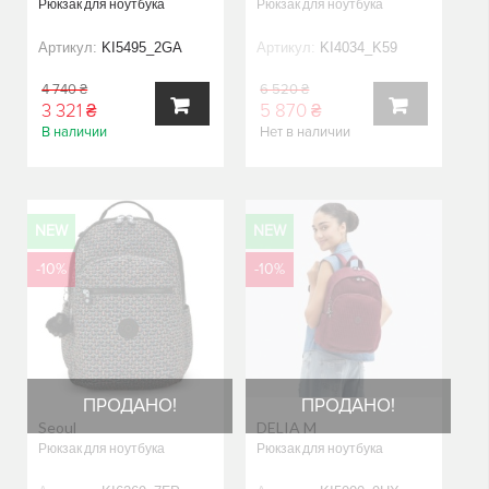
Рюкзак для ноутбука
Рюкзак для ноутбука
Артикул:
KI5495_2GA
Артикул:
KI4034_K59
4 740 ₴
6 520 ₴
3 321 ₴
5 870 ₴
В наличии
Нет в наличии
В
В
КОРЗИНУ
КОРЗИНУ
NEW
NEW
-10%
-10%
ПРОДАНО!
ПРОДАНО!
Seoul
DELIA M
Рюкзак для ноутбука
Рюкзак для ноутбука