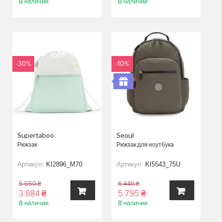
В наличии
В наличии
В
В
КОРЗИНУ
КОРЗИНУ
-30%
-10%
Supertaboo
Seoul
Рюкзак
Рюкзак для ноутбука
Артикул:
KI2896_M70
Артикул:
KI5543_75U
5 550 ₴
6 440 ₴
3 884 ₴
5 795 ₴
В наличии
В наличии
В
В