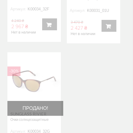
Артикул:
K00034_32F
Артикул:
K00031_01U
4 240 ₴
3 470 ₴
2 967 ₴
2 427 ₴
Нет в наличии
Нет в наличии
В
В
КОРЗИНУ
КОРЗИНУ
-30%
ПРОДАНО!
SUNGLASS RIVIER
Очки солнцезащитные
Артикул:
K00034_32G