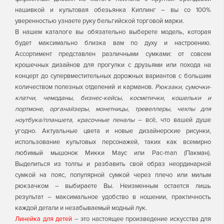
нашивкой и культовая обезьянка Киплинг – вы со 100%
уверенностью узнаете руку бельгийской торговой марки.
В нашем каталоге вы обязательно выберете модель, которая
будет максимально близка вам по духу и настроению.
Ассортимент представлен различными сумками: от совсем
крошечных дизайнов для прогулки с друзьями или похода на
концерт до супервместительных дорожных вариантов с большим
количеством полезных отделений и карманов.
Рюкзаки, сумочки-
клатчи, чемоданы, бизнес-кейсы, косметички, кошельки и
портмоне, органайзеры, монетницы, тревеллеры, чехлы для
ноутбука/планшета, красочные пеналы
– всё, что вашей душе
угодно. Актуальные цвета и новые дизайнерские рисунки,
использование культовых персонажей, таких как всемирно
любимый мышонок Микки Маус или Pac-man (Пакман).
Выделиться из толпы и разбавить свой образ неординарной
сумкой на пояс, популярной сумкой через плечо или милым
рюкзачком – выбираете Вы. Неизменным остается лишь
результат – максимальное удобство в ношении, практичность
каждой детали и незабываемый модный лук.
Линейка для детей
– это настоящее произведение искусства для