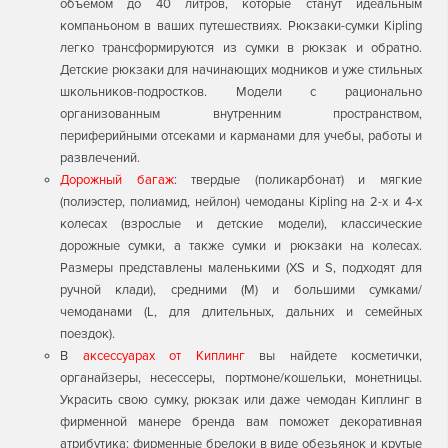
объемом до 40 литров, которые станут идеальным
компаньоном в ваших путешествиях. Рюкзаки-сумки Kipling
легко трансформируются из сумки в рюкзак и обратно.
Детские рюкзаки для начинающих модников и уже стильных
школьников-подростков. Модели с рационально
организованным внутренним пространством,
периферийными отсеками и карманами для учебы, работы и
развлечений.
Дорожный багаж
: твердые (поликарбонат) и мягкие
(полиэстер, полиамид, нейлон) чемоданы Kipling на 2-х и 4-х
колесах (взрослые и детские модели), классические
дорожные сумки, а также сумки и рюкзаки на колесах.
Размеры представлены маленькими (XS и S, подходят для
ручной клади), средними (М) и большими сумками/
чемоданами (L, для длительных, дальних и семейных
поездок).
В
аксессуарах от Киплинг
вы найдете косметички,
органайзеры, несессеры, портмоне/кошельки, монетницы.
Украсить свою сумку, рюкзак или даже чемодан Киплинг в
фирменной манере бренда вам поможет декоративная
атрибутика: фирменные брелоки в виде обезьянок и крутые