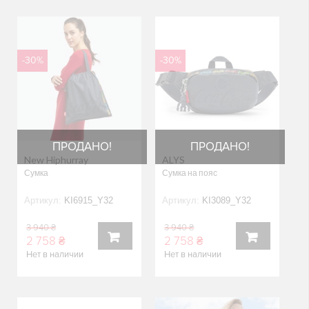
КОРЗИНУ
КОРЗИНУ
-30%
-30%
ПРОДАНО!
ПРОДАНО!
New Hiphurray
ALYS
Сумка
Сумка на пояс
Артикул:
KI6915_Y32
Артикул:
KI3089_Y32
3 940 ₴
3 940 ₴
2 758 ₴
2 758 ₴
Нет в наличии
Нет в наличии
В
В
КОРЗИНУ
КОРЗИНУ