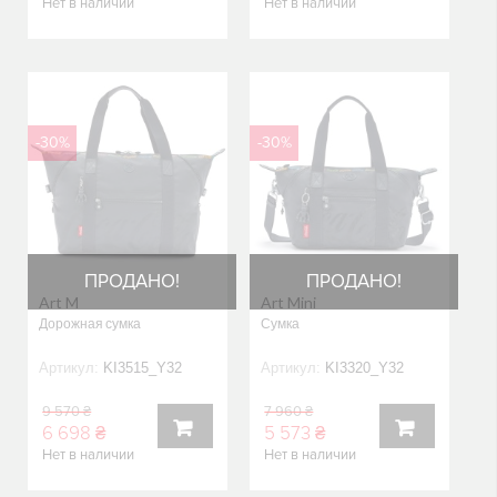
Нет в наличии
Нет в наличии
В
В
КОРЗИНУ
КОРЗИНУ
-30%
-30%
ПРОДАНО!
ПРОДАНО!
Art M
Art Mini
Дорожная сумка
Сумка
Артикул:
KI3515_Y32
Артикул:
KI3320_Y32
9 570 ₴
7 960 ₴
6 698 ₴
5 573 ₴
Нет в наличии
Нет в наличии
В
В