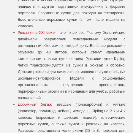
Стильные и легкие городские сумки. Сумки для ноутбука,
планшета и другой портативной электроники в формате
портфеля. Спортивные сумки для походов на тренировки.
Вместительные дорожные сумки (в том числе модели на
колесах).
Рюкзаки в ХXI веке
– это наше все. Поэтому бельгийские
дизайнеры разработали повседневные модели с
оптимальным объемом на каждый день. Большие рюкзаки с
объемом до 40 литров, которые станут идеальным
компаньоном в ваших путешествиях. Рюкзаки-сумки Kipling
легко трансформируются из сумки в рюкзак и обратно.
Детские рюкзаки для начинающих модников и уже стильных
школьников-подростков. Модели с рационально
организованным внутренним пространством,
периферийными отсеками и карманами для учебы, работы и
развлечений.
Дорожный багаж
: твердые (поликарбонат) и мягкие
(полиэстер, полиамид, нейлон) чемоданы Kipling на 2-х и 4-х
колесах (взрослые и детские модели), классические
дорожные сумки, а также сумки и рюкзаки на колесах.
Размеры представлены маленькими (XS и S, подходят для