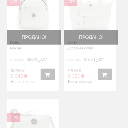
-30%
-30%
ПРОДАНО!
ПРОДАНО!
Delia
Art M
Рюкзак
Дорожная сумка
Артикул:
KI3840_X27
Артикул:
KI7021_X27
12 780 ₴
11 980 ₴
8 949 ₴
8 386 ₴
Нет в наличии
Нет в наличии
В
В
КОРЗИНУ
КОРЗИНУ
-30%