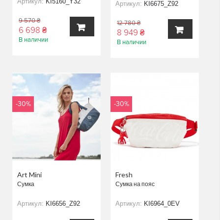
Артикул:
KI5160_Y32
Артикул:
KI6675_Z92
9 570 ₴
12 780 ₴
6 698 ₴
8 949 ₴
В наличии
В наличии
В
В
КОРЗИНУ
КОРЗИНУ
-30%
-30%
Art Mini
Fresh
Сумка
Сумка на пояс
Артикул:
KI6656_Z92
Артикул:
KI6964_0EV