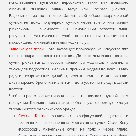
использование культовых персонажей, таких как всемирно
любимый мышонок Микки Маус или Pac-man (Пакман).
Выделиться из толпы и разбавить свой образ неординарной
сумкой на пояс, популярной сумкой через плечо или милым
рюкзачком – выбираете Вы. Неизменным остается лишь
результат – максимальное удобство в ношении, практичность
каждой детали и незабываемый модный лук.
Линейка для детей
– это настоящее произведение искусства для
нового подрастающего поколения. Детские чемоданы, пеналы,
сумки, рюкзачки для совсем крошечных модников и модниц, а
также для подростков. Легкие и прочные модели во всех цветах
радуги, современные дизайны, крутые принты и аппликации,
дизайнерские брелочки и значки – дети уж точно придут в дикий
восторг!
Чтобы просто сориентировать вас в поисках нужной вам
продукции Киплинг, предлагаем небольшую «дорожную карту»
творений этого бельгийского бренда:
Сумки Kipling
различных конфигураций, цветов и
назначения. Повседневные компактные сумки Cross Body
(Кроссбоди). Актуальные сумки на пояс и через плечо.