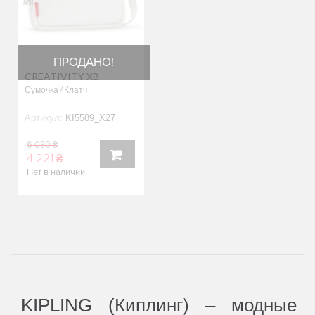
ПРОДАНО!
CREATIVITY XB
Сумочка / Клатч
Артикул:
KI5589_X27
6 030 ₴
4 221 ₴
Нет в наличии
В
КОРЗИНУ
KIPLING (Киплинг) – модные