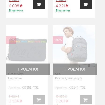
9 570 ₴
6 030 ₴
6 698 ₴
4 221 ₴
В наличии
В наличии
В
В
КОРЗИНУ
КОРЗИНУ
-30%
-30%
ПРОДАНО!
ПРОДАНО!
Creativity L
Seoul
Портмоне
Рюкзак для ноутбука
Артикул:
KI7351_Y32
Артикул:
KI6144_Y32
3 620 ₴
10 370 ₴
2 534 ₴
7 261 ₴