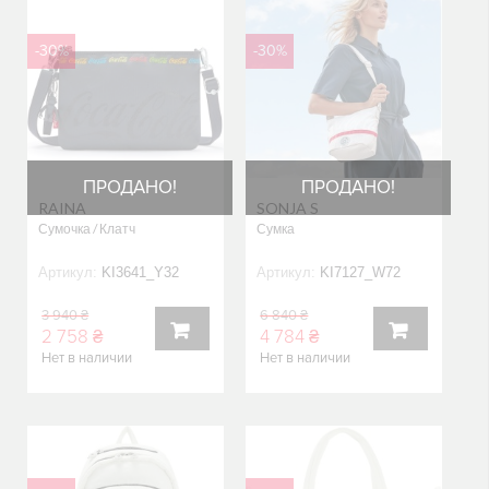
-30%
-30%
ПРОДАНО!
ПРОДАНО!
RAINA
SONJA S
Сумочка / Клатч
Сумка
Артикул:
KI3641_Y32
Артикул:
KI7127_W72
3 940 ₴
6 840 ₴
2 758 ₴
4 784 ₴
Нет в наличии
Нет в наличии
В
В
КОРЗИНУ
КОРЗИНУ