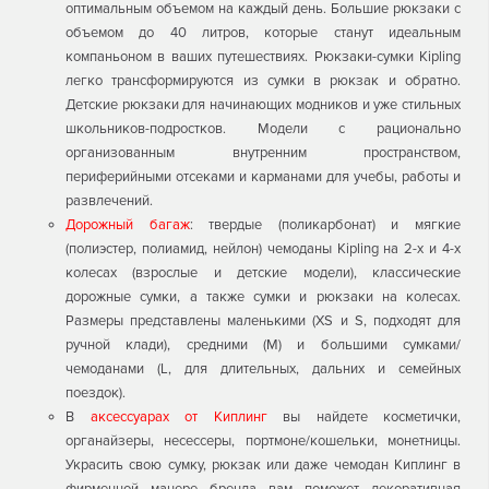
оптимальным объемом на каждый день. Большие рюкзаки с
объемом до 40 литров, которые станут идеальным
компаньоном в ваших путешествиях. Рюкзаки-сумки Kipling
легко трансформируются из сумки в рюкзак и обратно.
Детские рюкзаки для начинающих модников и уже стильных
школьников-подростков. Модели с рационально
организованным внутренним пространством,
периферийными отсеками и карманами для учебы, работы и
развлечений.
Дорожный багаж
: твердые (поликарбонат) и мягкие
(полиэстер, полиамид, нейлон) чемоданы Kipling на 2-х и 4-х
колесах (взрослые и детские модели), классические
дорожные сумки, а также сумки и рюкзаки на колесах.
Размеры представлены маленькими (XS и S, подходят для
ручной клади), средними (М) и большими сумками/
чемоданами (L, для длительных, дальних и семейных
поездок).
В
аксессуарах от Киплинг
вы найдете косметички,
органайзеры, несессеры, портмоне/кошельки, монетницы.
Украсить свою сумку, рюкзак или даже чемодан Киплинг в