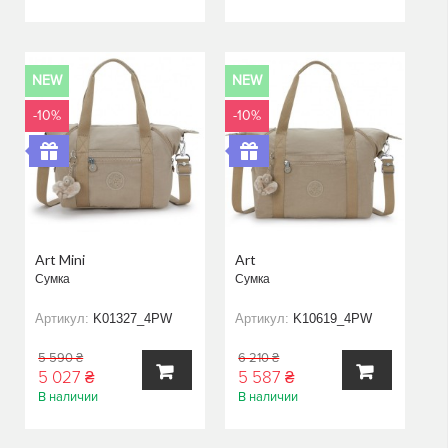
В
В
КОРЗИНУ
КОРЗИНУ
NEW
NEW
-10%
-10%
Art Mini
Art
Сумка
Сумка
Артикул:
K01327_4PW
Артикул:
K10619_4PW
5 590 ₴
6 210 ₴
5 027 ₴
5 587 ₴
В наличии
В наличии
В
В