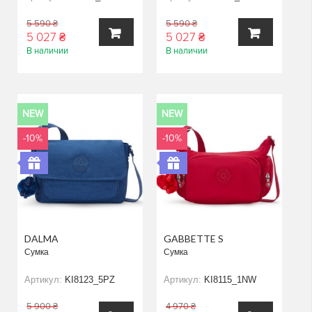
5 590 ₴
5 590 ₴
5 027 ₴
5 027 ₴
В наличии
В наличии
В
В
КОРЗИНУ
КОРЗИНУ
NEW
NEW
-10%
-10%
DALMA
GABBETTE S
Сумка
Сумка
Артикул:
KI8123_5PZ
Артикул:
KI8115_1NW
5 900 ₴
4 970 ₴