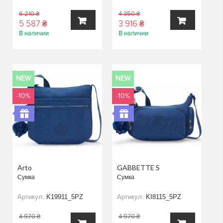
6 210 ₴
4 350 ₴
5 587 ₴
3 916 ₴
В наличии
В наличии
В
В
КОРЗИНУ
КОРЗИНУ
NEW
NEW
-10%
-10%
Arto
GABBETTE S
Сумка
Сумка
Артикул:
K19911_5PZ
Артикул:
KI8115_5PZ
4 970 ₴
4 970 ₴