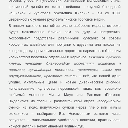
работы, учебы и путешествий. Узнаваемый молодежный стиль,
фирменный дизайн из жатого нейлона с круглой брендовой
нашивкой и культовая обезьянка Киплинг – вы со 100%
уверенностью узнаете руку бельгийской торговой марки.
В нашем каталоге вы обязательно выберете модель, которая
будет максимально близка вам по духу и настроению.
Ассортимент представлен различными сумками: от совсем
крошечных дизайнов для прогулки с друзьями или похода на
концерт до супервместительных дорожных вариантов с большим
количеством полезных отделений и карманов.
Рюкзаки, сумочки-
клатчи, чемоданы, бизнес-кейсы, косметички, кошельки и
портмоне, органайзеры, монетницы, тревеллеры, чехлы для
ноутбука/планшета, красочные пеналы
– всё, что вашей душе
угодно. Актуальные цвета и новые дизайнерские рисунки,
использование культовых персонажей, таких как всемирно
любимый мышонок Микки Маус или Pac-man (Пакман).
Выделиться из толпы и разбавить свой образ неординарной
сумкой на пояс, популярной сумкой через плечо или милым
рюкзачком – выбираете Вы. Неизменным остается лишь
результат – максимальное удобство в ношении, практичность
каждой детали и незабываемый модный лук.