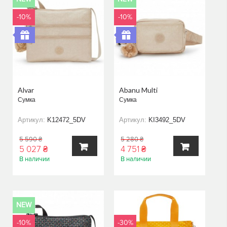
-10%
-10%
Alvar
Abanu Multi
Сумка
Сумка
Артикул:
K12472_5DV
Артикул:
KI3492_5DV
5 590 ₴
5 280 ₴
5 027 ₴
4 751 ₴
В наличии
В наличии
В
В
КОРЗИНУ
КОРЗИНУ
NEW
-10%
-30%