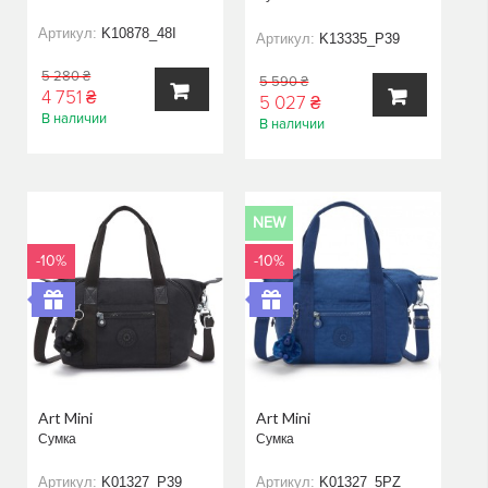
Артикул:
K10878_48I
Артикул:
K13335_P39
5 280 ₴
5 590 ₴
4 751 ₴
5 027 ₴
В наличии
В наличии
В
В
КОРЗИНУ
КОРЗИНУ
NEW
-10%
-10%
Art Mini
Art Mini
Сумка
Сумка
Артикул:
K01327_P39
Артикул:
K01327_5PZ