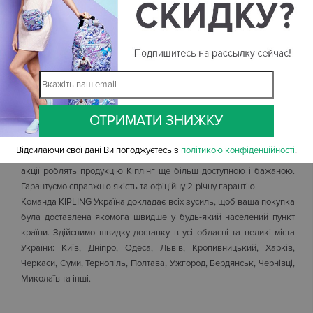
А щоб максимально спокійно вирушити в дорогу,
бельгійський бренд Кіплінг представив лінійку крутих
дорожніх органайзерів для документів (тревелерів) - TRAVEL
DOC.
В каталозі на сайті KIPLING Україна Ви обов'язково зможете
обрати модель, яка буде максимально близька вам по духу і
настрою. Стримані й активні кольори і забарвлення. Популярні
ОТРИМАТИ ЗНИЖКУ
принти та однотонні дизайни.
Ми ж пропонуємо вам купити 100% оригінальні сумки від компанії
Відсилаючи свої дані Ви погоджуєтесь з
політикою конфіденційності
.
Kipling (Бельгія) за найвигіднішими цінами. Регулярні знижки та
акції роблять продукцію Кіплінг ще більш доступною і бажаною.
Гарантуємо справжню якість та офіційну 2-річну гарантію.
Команда KIPLING Україна докладає всіх зусиль, щоб ваша покупка
була доставлена якомога швидше у будь-який населений пункт
країни. Здійснимо швидку доставку в усі обласні та великі міста
України: Київ, Дніпро, Одеса, Львів, Кропивницький, Харків,
Черкаси, Суми, Тернопіль, Полтава, Ужгород, Бердянськ, Чернівці,
Миколаїв та інші.