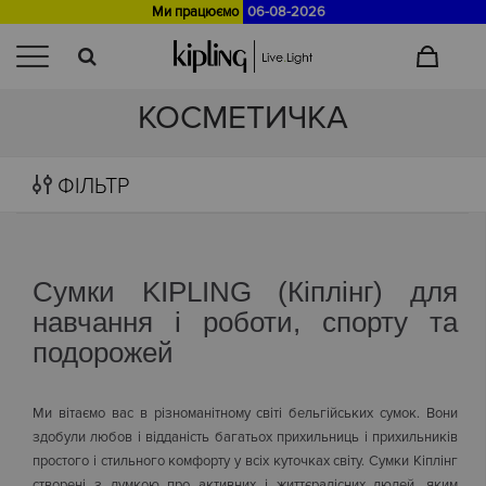
Ми працюємо
06-08-2026
Головна
>
Каталог
/
Сумки
СУМКИ ВИД ВИРОБУ
КОСМЕТИЧКА
ФІЛЬТР
Сумки KIPLING (Кіплінг) для
навчання і роботи, спорту та
подорожей
Ми вітаємо вас в різноманітному світі бельгійських сумок. Вони
здобули любов і відданість багатьох прихильниць і прихильників
простого і стильного комфорту у всіх куточках світу. Сумки Кіплінг
створені з думкою про активних і життєрадісних людей, яким