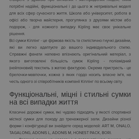
потрібні надійні, функціональні і до цього ж нетривіальні моделі
для всіх сфер сучасного життя. Школа або університет, робота в
офісі або творча майстерня, прогулянка з друзями містом або
подорож, - для кожного випадку Kipling має своє унікальне
рішення.
Всі сумки Кіплінг - це фірмова якість та стилістично гнучкі дизайни,
які ви легко адаптуєте до вашого індивідуального стилю.
Справжні фанати напевно впізнають оригінальний матеріал, з
якого виготовлені більшість сумок Kipling - поліамідний
(нейлоновий) текстиль з жатою фактурою. Окрема пристрасть - це
брелочки-мавпочки, кожна з яких гордо носить власне ім'я, на
честь одного зі співробітників компанії Кіплінг по всьому світу.
Функціональні, міцні і стильні сумки
на всі випадки життя
Класичні дорожні сумки, які чудово підходять у якості спортивної
місткої сумки для походу до тренажерної зали. Дизайни різної
форми і конфігурації ви знайдете серед моделей: ART M, ONALO,
TAGALONG, ADONIS L, ADONIS M, HONEST PACK, BORI.