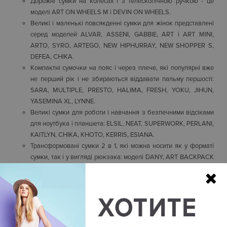
Дорожні сумки на колесах і з телескопічною ручкою - це
моделі ART ON WHEELS M і DEVIN ON WHEELS.
Великі і маленькі повсякденні сумки для жінок представлені
серед моделей ALVAR, ASSENI, GABBIE, ART і ART MINI,
ARTO, SYRO, ARTEGO, NEW HIPHURRAY, NEW SHOPPER S,
DEFEA, CHIKA.
Компактні сумочки на пояс і через плече, які популярні вже
не перший рік і не збираються віддавати пальму першості:
SARA, MULTIPLE, PRESTO, HALIMA, FRESH, YOKU, JIHUN,
YASEMINA XL, LYNNE.
Великі сумки для роботи і навчання з безпечними відсіками
для ноутбука і планшета: ELSIL, NEAT, SUPERWORK, PERLANI,
KAITLYN, CHIKA, KHOTO, KERRIS, ESIANA.
Трансформовані сумки 2 в 1, які можна носити як у форматі
сумки, так і у вигляді рюкзака: моделі DANY, ART BACKPACK
(маленький S і великий M розмір), DRAWPACK, MORIE,
HIPHURRAY PACKABLE, VIOLET (маленький і великий розмір).
Елегантні, легкі і практичні сумочки мініатюрного розміру і
сумки-клатчі: ABANU, SILEN, CREATIVITY XL, MYRTE,
EARTHBEAT S, JENERA MINI, CLEMENTINE, ELLETTRONICO,
KALIPE, NEW ELDORADO.