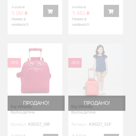
7 230 ₴
6 090 ₴
5 061 ₴
5 482 ₴
Немає в
Немає в
КУПИТИ
КУПИТИ
наявності
наявності
-10%
-30%
ПРОДАНО!
ПРОДАНО!
Big Wheely
Big Wheely
Валіза дитяча
Валіза дитяча
Артикул:
K00157_09F
Артикул:
K00157_51P