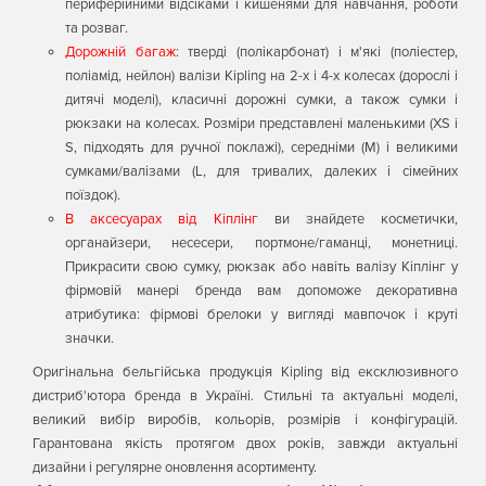
периферійними відсіками і кишенями для навчання, роботи
та розваг.
Дорожній багаж
: тверді (полікарбонат) і м'які (поліестер,
поліамід, нейлон) валізи Kipling на 2-х і 4-х колесах (дорослі і
дитячі моделі), класичні дорожні сумки, а також сумки і
рюкзаки на колесах. Розміри представлені маленькими (XS і
S, підходять для ручної поклажі), середніми (М) і великими
сумками/валізами (L, для тривалих, далеких і сімейних
поїздок).
В аксесуарах від Кіплінг
ви знайдете косметички,
органайзери, несесери, портмоне/гаманці, монетниці.
Прикрасити свою сумку, рюкзак або навіть валізу Кіплінг у
фірмовій манері бренда вам допоможе декоративна
атрибутика: фірмові брелоки у вигляді мавпочок і круті
значки.
Оригінальна бельгійська продукція Kipling від ексклюзивного
дистриб'ютора бренда в Україні. Стильні та актуальні моделі,
великий вибір виробів, кольорів, розмірів і конфігурацій.
Гарантована якість протягом двох років, завжди актуальні
дизайни і регулярне оновлення асортименту.