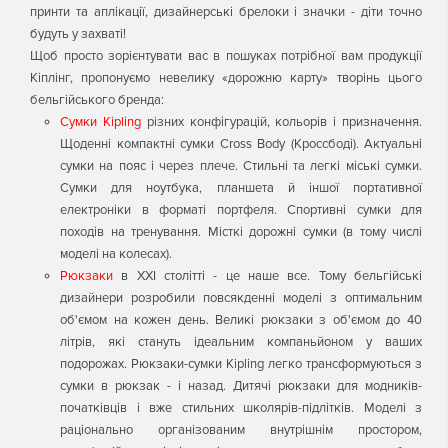
принти та аплікації, дизайнерські брелоки і значки - діти точно
будуть у захваті!
Щоб просто зорієнтувати вас в пошуках потрібної вам продукції
Кіплінг, пропонуємо невелику «дорожню карту» творінь цього
бельгійського бренда:
Сумки Kipling
різних конфігурацій, кольорів і призначення.
Щоденні компактні сумки Cross Body (Кроссбоді). Актуальні
сумки на пояс і через плече. Стильні та легкі міські сумки.
Сумки для ноутбука, планшета й іншої портативної
електроніки в форматі портфеля. Спортивні сумки для
походів на тренування. Місткі дорожні сумки (в тому числі
моделі на колесах).
Рюкзаки
в ХXI столітті - це наше все. Тому бельгійські
дизайнери розробили повсякденні моделі з оптимальним
об'ємом на кожен день. Великі рюкзаки з об'ємом до 40
літрів, які стануть ідеальним компаньйоном у ваших
подорожах. Рюкзаки-сумки Kipling легко трансформуються з
сумки в рюкзак - і назад. Дитячі рюкзаки для модників-
початківців і вже стильних школярів-підлітків. Моделі з
раціонально організованим внутрішнім простором,