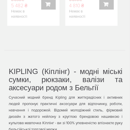
6 090 ₴
6 870 ₴
5 482 ₴
4 810 ₴
Немає в
Немає в
КУПИТИ
КУПИТИ
наявності
наявності
KIPLING (Кіплінг) - модні міські
сумки, рюкзаки, валізи та
аксесуари родом з Бельгії
Сучасний модний бренд Kipling для життєрадісних і активних
людей пропонує практичні аксесуари для відпочинку, роботи,
навчання і подорожей. Відомий молодіжний стиль, фірмовий
дизайн з жатого нейлону з круглою брендовою нашивкою і
культова мавпочка Кіплінг - ви зі 100% упевненістю впізнаєте руку
бельгійської торгової марки.