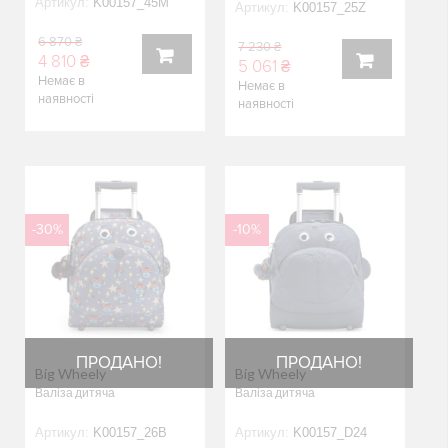
Артикул:
K00157_45M
Артикул:
K00157_25Z
6 870 ₴
7 230 ₴
4 810 ₴
5 061 ₴
Немає в
Немає в
КУПИТИ
наявності
КУПИТИ
наявності
-30%
-10%
ПРОДАНО!
ПРОДАНО!
Big Wheely
Big Wheely
Валіза дитяча
Валіза дитяча
Артикул:
K00157_26B
Артикул:
K00157_D24