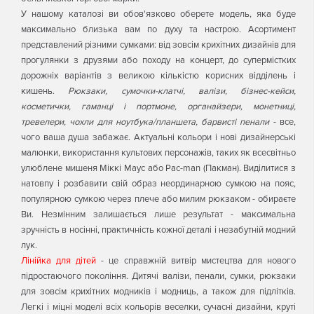
У нашому каталозі ви обов'язково оберете модель, яка буде
максимально близька вам по духу та настрою. Асортимент
представлений різними сумками: від зовсім крихітних дизайнів для
прогулянки з друзями або походу на концерт, до супермістких
дорожніх варіантів з великою кількістю корисних відділень і
кишень.
Рюкзаки, сумочки-клатчі, валізи, бізнес-кейси,
косметички, гаманці і портмоне, органайзери, монетниці,
тревелери, чохли для ноутбука/планшета, барвисті пенали
- все,
чого ваша душа забажає. Актуальні кольори і нові дизайнерські
малюнки, використання культових персонажів, таких як всесвітньо
улюблене мишеня Міккі Маус або Pac-man (Пакман). Виділитися з
натовпу і розбавити свій образ неординарною сумкою на пояс,
популярною сумкою через плече або милим рюкзаком - обираєте
Ви. Незмінним залишається лише результат - максимальна
зручність в носінні, практичність кожної деталі і незабутній модний
лук.
Лінійка для дітей
- це справжній витвір мистецтва для нового
підростаючого покоління. Дитячі валізи, пенали, сумки, рюкзаки
для зовсім крихітних модників і модниць, а також для підлітків.
Легкі і міцні моделі всіх кольорів веселки, сучасні дизайни, круті