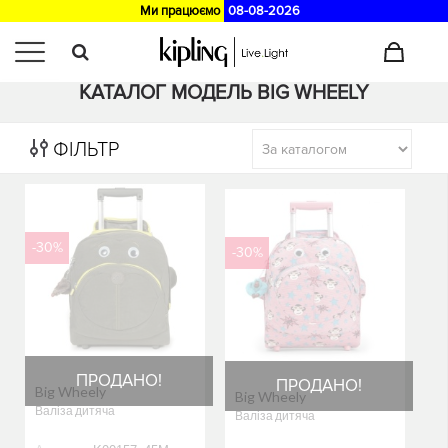
Ми працюємо
08-08-2026
Головна
>
Каталог
КАТАЛОГ МОДЕЛЬ BIG WHEELY
ФІЛЬТР
-30%
-30%
ПРОДАНО!
ПРОДАНО!
Big Wheely
Big Wheely
Валіза дитяча
Валіза дитяча