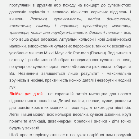
прогулянки з друзями або походу на концерт, до супермістких
дорожніх варіантів з великою кількістю корисних відділень і
кишень.
Рюкзаки, сумочки-клатчі, валізи, бізнес-кейси,
косметички, гаманці і портмоне, органайзери, монетниці,
тревелери, чохли для ноутбука/планшета, барвисті пенали
- все,
чого ваша душа забажає. Актуальні кольори і нові дизайнерські
малюнки, використання культових персонажів, таких як всесвітньо
улюблене мишеня Міккі Маус або Pac-man (Пакман). Виділитися з
натовпу і розбавити свій образ неординарною сумкою на пояс,
популярною сумкою через плече або милим рюкзаком - обираєте
Ви. Незмінним залишається лише результат - максимальна
зручність в носінні, практичність кожної деталі і незабутній модний
лук.
Лінійка для дітей
- це справжній витвір мистецтва для нового
підростаючого покоління. Дитячі валізи, пенали, сумки, рюкзаки
для зовсім крихітних модників і модниць, а також для підлітків.
Легкі і міцні моделі всіх кольорів веселки, сучасні дизайни, круті
принти та аплікації, дизайнерські брелоки і значки - діти точно
будуть у захваті!
Щоб просто зорієнтувати вас в пошуках потрібної вам продукції