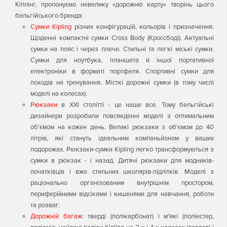
Кіплінг, пропонуємо невелику «дорожню карту» творінь цього
бельгійського бренда:
Сумки Kipling
різних конфігурацій, кольорів і призначення.
Щоденні компактні сумки Cross Body (Кроссбоді). Актуальні
сумки на пояс і через плече. Стильні та легкі міські сумки.
Сумки для ноутбука, планшета й іншої портативної
електроніки в форматі портфеля. Спортивні сумки для
походів на тренування. Місткі дорожні сумки (в тому числі
моделі на колесах).
Рюкзаки
в ХXI столітті - це наше все. Тому бельгійські
дизайнери розробили повсякденні моделі з оптимальним
об'ємом на кожен день. Великі рюкзаки з об'ємом до 40
літрів, які стануть ідеальним компаньйоном у ваших
подорожах. Рюкзаки-сумки Kipling легко трансформуються з
сумки в рюкзак - і назад. Дитячі рюкзаки для модників-
початківців і вже стильних школярів-підлітків. Моделі з
раціонально організованим внутрішнім простором,
периферійними відсіками і кишенями для навчання, роботи
та розваг.
Дорожній багаж
: тверді (полікарбонат) і м'які (поліестер,