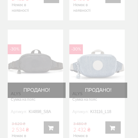
Немає в
Немає в
КУПИТИ
КУПИТИ
наявності
наявності
-30%
-30%
ПРОДАНО!
ПРОДАНО!
ALYS
ALYS
Сумка на пояс
Сумка на пояс
Артикул:
KI4898_S8A
Артикул:
KI3116_L18
3 620 ₴
3 480 ₴
2 534 ₴
2 432 ₴
Немає в
Немає в