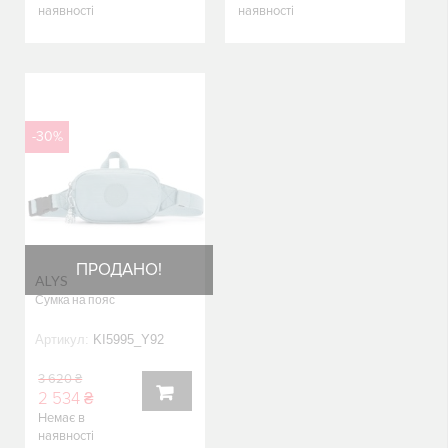
КУПИТИ
КУПИТИ
наявності
наявності
-30%
ПРОДАНО!
ALYS
Сумка на пояс
Артикул:
KI5995_Y92
3 620 ₴
2 534 ₴
Немає в
КУПИТИ
наявності