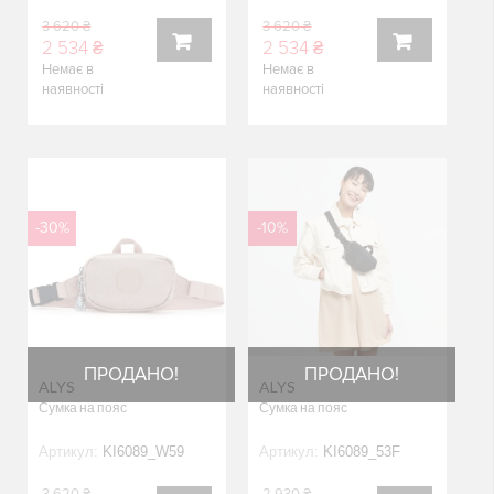
3 620 ₴
3 620 ₴
2 534 ₴
2 534 ₴
Немає в
Немає в
КУПИТИ
КУПИТИ
наявності
наявності
-30%
-10%
ПРОДАНО!
ПРОДАНО!
ALYS
ALYS
Сумка на пояс
Сумка на пояс
Артикул:
KI6089_W59
Артикул:
KI6089_53F