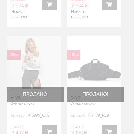
3 620 ₴
2 930 ₴
2 534 ₴
2 634 ₴
Немає в
Немає в
КУПИТИ
КУПИТИ
наявності
наявності
-30%
-30%
ПРОДАНО!
ПРОДАНО!
ALYS
ALYS
Сумка на пояс
Сумка на пояс
Артикул:
KI5995_G32
Артикул:
KI7479_R19
3 480 ₴
3 140 ₴
2 432 ₴
2 196 ₴