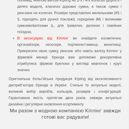
поліамід, нейлон) валізи Kipling на 2-х і 4-х колесах (дорослі і
дитячі моделі), класичні дорожні сумки, а також сумки і
рюкзаки на колесах. Розміри представлені маленькими (XS і
S, підходять для ручної поклажі), середніми (М) і великими
сумками/валізами (L, для тривалих, далеких і сімейних
поїздок).
В аксесуарах від Кіплінг
ви знайдете косметички,
органайзери, несесери, портмоне/гаманці, монетниці.
Прикрасити свою сумку, рюкзак або навіть валізу Кіплінг у
фірмовій манері бренда вам допоможе декоративна
атрибутика: фірмові брелоки у вигляді мавпочок і круті
значки.
Оригінальна бельгійська продукція Kipling від ексклюзивного
дистриб'ютора бренда в Україні. Стильні та актуальні моделі,
великий вибір виробів, кольорів, розмірів і конфігурацій.
Гарантована якість протягом двох років, завжди актуальні
дизайни і регулярне оновлення асортименту.
Ми разом з модною компанією Кіплінг завжди
готові вас радувати!