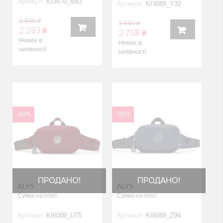
Артикул:
KI3870_88D
Артикул:
KI3089_Y32
2 540 ₴
3 940 ₴
2 283 ₴
2 758 ₴
Немає в
Немає в
КУПИТИ
наявності
КУПИТИ
наявності
-30%
-30%
ПРОДАНО!
ПРОДАНО!
ALYS
ALYS
Сумка на пояс
Сумка на пояс
Артикул:
KI6089_U75
Артикул:
KI6089_Z94