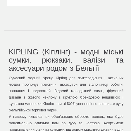
KIPLING (Кіплінг) - модні міські
сумки, рюкзаки, валізи та
аксесуари родом з Бельгії
Сучасний модний бренд Kipling для життєрадісних і активних
людей пропонує практичні аксесуари для відпочинку, роботи,
навчання і подорожей. Відомий молодіжний стиль, фірмовий
дизайн з жатого нейлону з круглою брендовою нашивкою і
культова мавпочка Кіплінг - ви зі 100% упевненістю впізнаєте руку
бельгійської торгової марки.
У нашому каталозі ви обов'язково оберете модель, яка буде
максимально близька вам по духу та настрою. Асортимент
представлений різними сумками: від зовсім крихітних дизайнів для