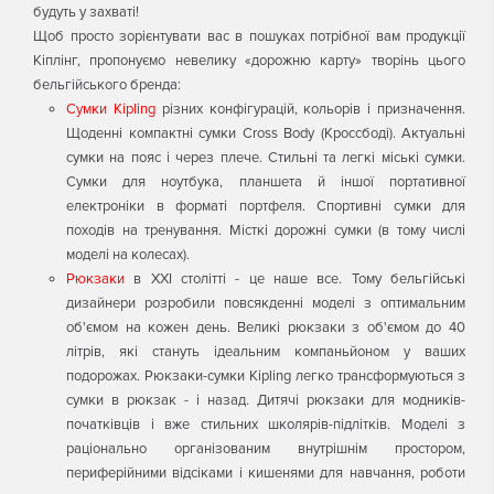
будуть у захваті!
Щоб просто зорієнтувати вас в пошуках потрібної вам продукції
Кіплінг, пропонуємо невелику «дорожню карту» творінь цього
бельгійського бренда:
Сумки Kipling
різних конфігурацій, кольорів і призначення.
Щоденні компактні сумки Cross Body (Кроссбоді). Актуальні
сумки на пояс і через плече. Стильні та легкі міські сумки.
Сумки для ноутбука, планшета й іншої портативної
електроніки в форматі портфеля. Спортивні сумки для
походів на тренування. Місткі дорожні сумки (в тому числі
моделі на колесах).
Рюкзаки
в ХXI столітті - це наше все. Тому бельгійські
дизайнери розробили повсякденні моделі з оптимальним
об'ємом на кожен день. Великі рюкзаки з об'ємом до 40
літрів, які стануть ідеальним компаньйоном у ваших
подорожах. Рюкзаки-сумки Kipling легко трансформуються з
сумки в рюкзак - і назад. Дитячі рюкзаки для модників-
початківців і вже стильних школярів-підлітків. Моделі з
раціонально організованим внутрішнім простором,
периферійними відсіками і кишенями для навчання, роботи