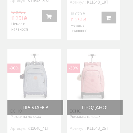
Артикул:
K11648_30G
Артикул:
K11648_19T
16 070 ₴
16 070 ₴
11 251 ₴
11 251 ₴
Немає в
Немає в
КУПИТИ
наявності
КУПИТИ
наявності
-30%
-30%
ПРОДАНО!
ПРОДАНО!
ECHO
ECHO
Рюкзак на колесах
Рюкзак на колесах
Артикул:
K11648_41T
Артикул:
K11648_25T