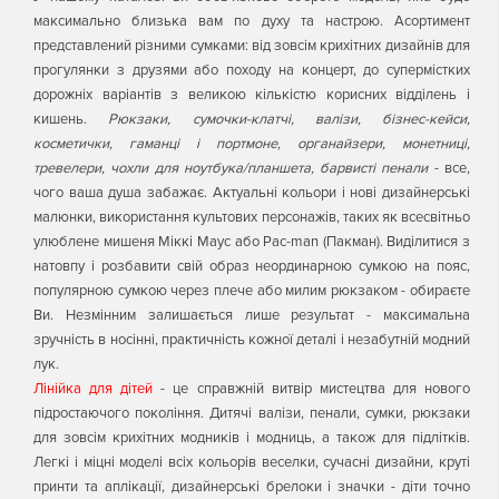
максимально близька вам по духу та настрою. Асортимент
представлений різними сумками: від зовсім крихітних дизайнів для
прогулянки з друзями або походу на концерт, до супермістких
дорожніх варіантів з великою кількістю корисних відділень і
кишень.
Рюкзаки, сумочки-клатчі, валізи, бізнес-кейси,
косметички, гаманці і портмоне, органайзери, монетниці,
тревелери, чохли для ноутбука/планшета, барвисті пенали
- все,
чого ваша душа забажає. Актуальні кольори і нові дизайнерські
малюнки, використання культових персонажів, таких як всесвітньо
улюблене мишеня Міккі Маус або Pac-man (Пакман). Виділитися з
натовпу і розбавити свій образ неординарною сумкою на пояс,
популярною сумкою через плече або милим рюкзаком - обираєте
Ви. Незмінним залишається лише результат - максимальна
зручність в носінні, практичність кожної деталі і незабутній модний
лук.
Лінійка для дітей
- це справжній витвір мистецтва для нового
підростаючого покоління. Дитячі валізи, пенали, сумки, рюкзаки
для зовсім крихітних модників і модниць, а також для підлітків.
Легкі і міцні моделі всіх кольорів веселки, сучасні дизайни, круті
принти та аплікації, дизайнерські брелоки і значки - діти точно