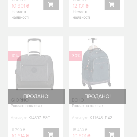
15 430 ₴
13 480 ₴
10 801 ₴
12 131 ₴
Немає в
Немає в
КУПИТИ
КУПИТИ
наявності
наявності
-10%
-30%
ПРОДАНО!
ПРОДАНО!
GIORNO
ECHO
Рюкзак на колесах
Рюкзак на колесах
Артикул:
KI4597_58C
Артикул:
K11648_P42
11 790 ₴
15 430 ₴
10 614 ₴
10 801 ₴