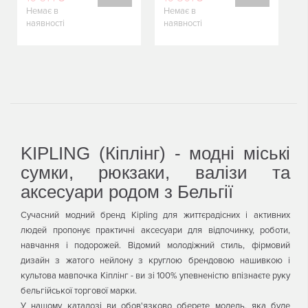
Немає в
Немає в
КУПИТИ
КУПИТИ
наявності
наявності
KIPLING (Кіплінг) - модні міські
сумки, рюкзаки, валізи та
аксесуари родом з Бельгії
Сучасний модний бренд Kipling для життєрадісних і активних
людей пропонує практичні аксесуари для відпочинку, роботи,
навчання і подорожей. Відомий молодіжний стиль, фірмовий
дизайн з жатого нейлону з круглою брендовою нашивкою і
культова мавпочка Кіплінг - ви зі 100% упевненістю впізнаєте руку
бельгійської торгової марки.
У нашому каталозі ви обов'язково оберете модель, яка буде