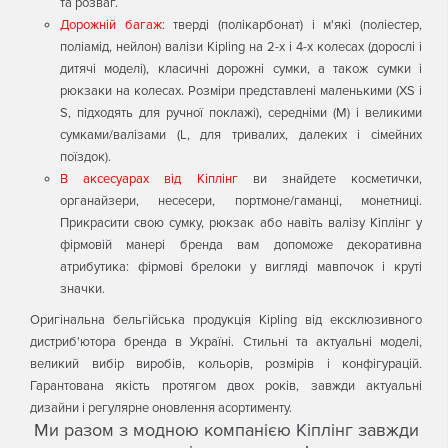
та розваг.
Дорожній багаж
: тверді (полікарбонат) і м'які (поліестер,
поліамід, нейлон) валізи Kipling на 2-х і 4-х колесах (дорослі і
дитячі моделі), класичні дорожні сумки, а також сумки і
рюкзаки на колесах. Розміри представлені маленькими (XS і
S, підходять для ручної поклажі), середніми (М) і великими
сумками/валізами (L, для тривалих, далеких і сімейних
поїздок).
В аксесуарах від Кіплінг
ви знайдете косметички,
органайзери, несесери, портмоне/гаманці, монетниці.
Прикрасити свою сумку, рюкзак або навіть валізу Кіплінг у
фірмовій манері бренда вам допоможе декоративна
атрибутика: фірмові брелоки у вигляді мавпочок і круті
значки.
Оригінальна бельгійська продукція Kipling від ексклюзивного
дистриб'ютора бренда в Україні. Стильні та актуальні моделі,
великий вибір виробів, кольорів, розмірів і конфігурацій.
Гарантована якість протягом двох років, завжди актуальні
дизайни і регулярне оновлення асортименту.
Ми разом з модною компанією Кіплінг завжди