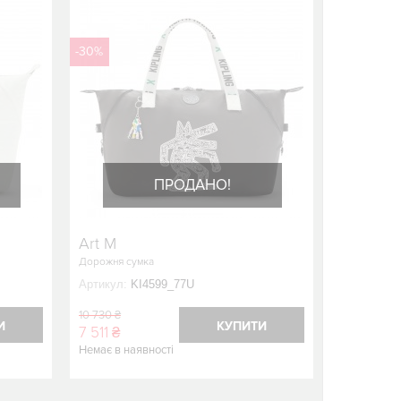
-30%
ПРОДАНО!
Art M
Дорожня сумка
Артикул:
KI4599_77U
10 730 ₴
И
КУПИТИ
7 511 ₴
Немає в наявності