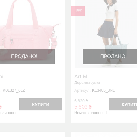
-15%
ПРОДАНО!
ПРОДАНО!
ni
Art M
Дорожня сумка
:
K01327_6LZ
Артикул:
K13405_3NL
6 830 ₴
КУПИТИ
КУПИТ
₴
5 803 ₴
 наявності
Немає в наявності