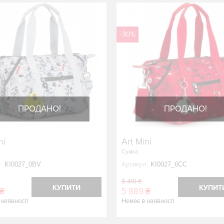
-30%
ПРОДАНО!
ПРОДАНО!
ni
Art Mini
Сумка
:
KI0027_0BV
Артикул:
KI0027_6CC
8 410 ₴
КУПИТИ
КУПИТ
 ₴
5 889 ₴
 наявності
Немає в наявності