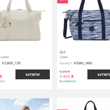
Art
 сумка
Сумка
:
K13405_7JR
Артикул:
KI5991_W66
6 210 ₴
КУПИТИ
КУПИТ
₴
4 966 ₴
сті
В наявності