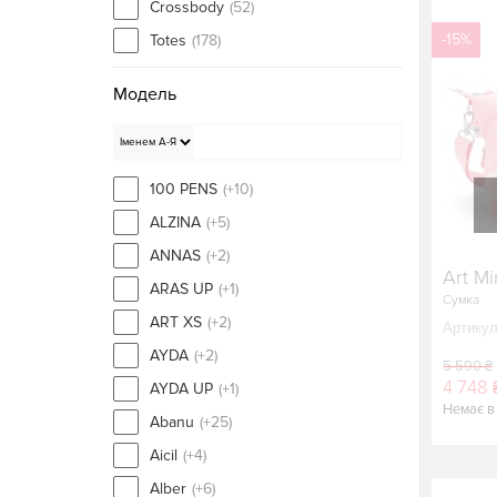
Crossbody
(52)
-15%
Totes
(178)
Модель
100 PENS
(+10)
ALZINA
(+5)
ANNAS
(+2)
Art Mi
ARAS UP
(+1)
Сумка
ART XS
(+2)
Артикул
AYDA
(+2)
5 590 ₴
4 748 
AYDA UP
(+1)
Немає в
Abanu
(+25)
Aicil
(+4)
Alber
(+6)