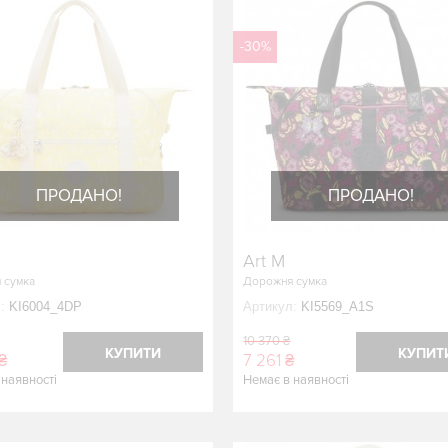
-30%
ПРОДАНО!
ПРОДАНО!
Art M
 сумка
Дорожня сумка
:
KI6004_4DP
Артикул:
KI5569_A1S
10 370 ₴
КУПИТИ
КУПИТ
₴
7 261 ₴
 наявності
Немає в наявності