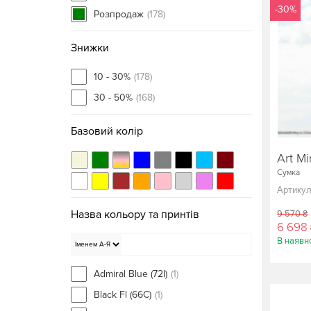
-30%
Розпродаж
(178)
Знижки
10 - 30%
(178)
30 - 50%
(168)
Базовий колір
Art Mi
Сумка
Артикул
Назва кольору та принтів
9 570 ₴
6 698
В наявно
Admiral Blue (72I)
(1)
Black Fl (66C)
(1)