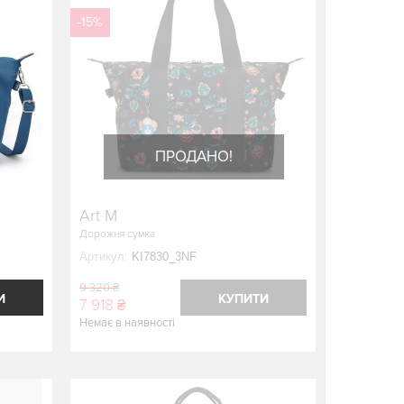
-15%
ПРОДАНО!
Art M
Дорожня сумка
Артикул:
KI7830_3NF
9 320 ₴
И
КУПИТИ
7 918 ₴
Немає в наявності