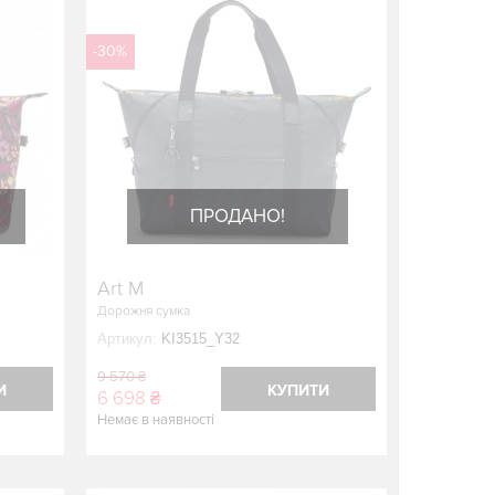
-30%
ПРОДАНО!
Art M
Дорожня сумка
Артикул:
KI3515_Y32
9 570 ₴
И
КУПИТИ
6 698 ₴
Немає в наявності