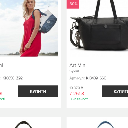
-30%
ni
Art Mini
Сумка
:
KI6656_Z92
Артикул:
KI3409_66C
10 370 ₴
КУПИТИ
КУПИТ
 ₴
7 261 ₴
сті
В наявності