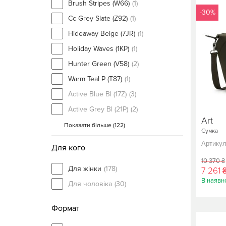
Brush Stripes (W66)
(1)
-30%
Cc Grey Slate (Z92)
(1)
Hideaway Beige (7JR)
(1)
Holiday Waves (1KP)
(1)
Hunter Green (V58)
(2)
Warm Teal P (T87)
(1)
Active Blue Bl (17Z)
(3)
Active Grey Bl (21P)
(2)
Art
Показати більше (
122
)
Сумка
Артикул
Для кого
10 370 ₴
Для жінки
(178)
7 261 
В наявно
Для чоловіка
(30)
Формат