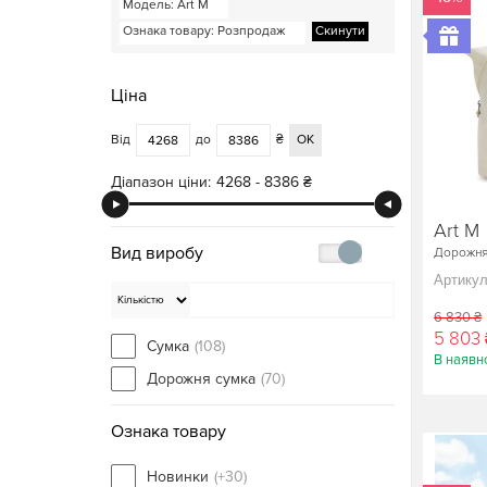
Модель
: Art M
Ознака товару
: Розпродаж
Скинути
Ціна
Від
до
₴
ОК
Діапазон ціни:
4268 - 8386 ₴
Art M
Вид виробу
Дорожня
Артикул
6 830 ₴
5 803 
Сумка
(108)
В наявно
Дорожня сумка
(70)
Ознака товару
Новинки
(+30)