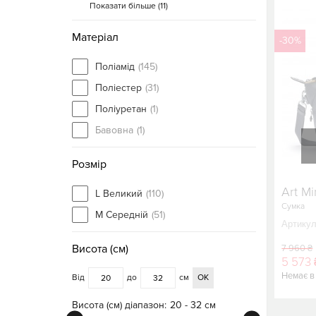
Показати більше (
11
)
Матеріал
-30%
Поліамід
(145)
Поліестер
(31)
Поліуретан
(1)
Бавовна
(1)
Розмір
Art Mi
L Великий
(110)
Сумка
M Середній
(51)
Артикул
Висота (см)
7 960 ₴
5 573 
Немає в
Від
до
см
ОК
Висота (см) діапазон:
20 - 32 см