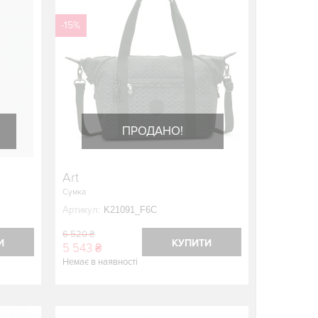
-15%
ПРОДАНО!
Art
Сумка
Артикул:
K21091_F6C
6 520 ₴
И
КУПИТИ
5 543 ₴
Немає в наявності