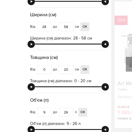
Ширина (см)
-30%
Від
до
см
ОК
Ширина (см) діапазон:
28 - 58 см
Товщина (см)
Від
до
см
ОК
Товщина (см) діапазон:
0 - 20 см
Art Mi
Сумка
Артикул
Об'єм (л)
8 410 ₴
5 889
Від
до
л
ОК
Немає в
Об'єм (л) діапазон:
9 - 26 л