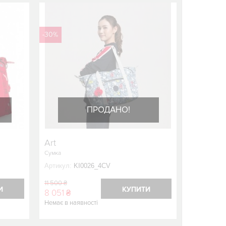
-30%
ПРОДАНО!
Art
Сумка
Артикул:
KI0026_4CV
11 500 ₴
И
КУПИТИ
8 051 ₴
Немає в наявності