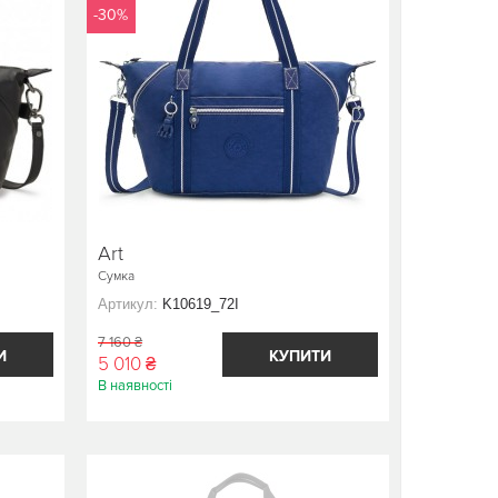
-30%
Art
Сумка
Артикул:
K10619_72I
7 160 ₴
И
КУПИТИ
5 010 ₴
В наявності