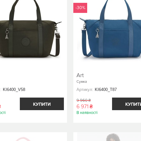
-30%
Art
Сумка
:
KI6400_V58
Артикул:
KI6400_T87
9 960 ₴
КУПИТИ
КУПИТ
₴
6 971 ₴
сті
В наявності