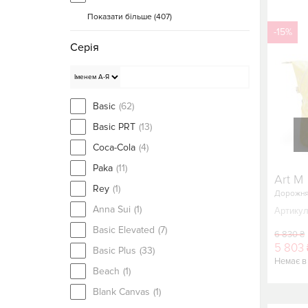
Показати більше (
407
)
-15%
Серія
Basic
(62)
Basic PRT
(13)
Coca-Cola
(4)
Paka
(11)
Art M
Rey
(1)
Дорожня
Anna Sui
(1)
Артикул
Basic Elevated
(7)
6 830 ₴
5 803 
Basic Plus
(33)
Немає в
Beach
(1)
Blank Canvas
(1)