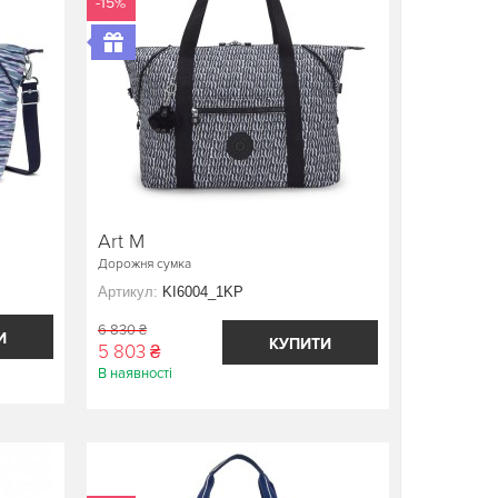
-15%
Art M
Дорожня сумка
Артикул:
KI6004_1KP
6 830 ₴
И
КУПИТИ
5 803 ₴
В наявності