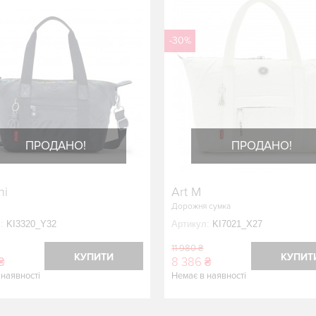
-30%
ПРОДАНО!
ПРОДАНО!
ni
Art M
Дорожня сумка
:
KI3320_Y32
Артикул:
KI7021_X27
11 980 ₴
КУПИТИ
КУПИТ
₴
8 386 ₴
 наявності
Немає в наявності